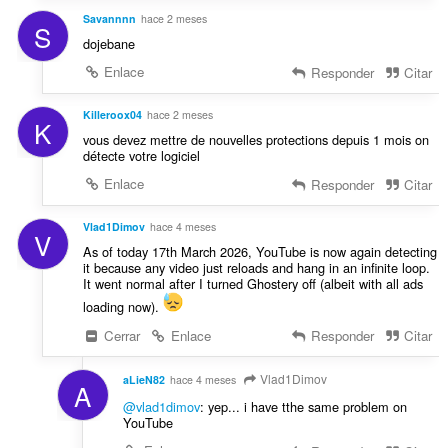
Savannnn
hace 2 meses
S
dojebane
Enlace
Responder
Citar
Killeroox04
hace 2 meses
K
vous devez mettre de nouvelles protections depuis 1 mois on
détecte votre logiciel
Enlace
Responder
Citar
Vlad1Dimov
hace 4 meses
V
As of today 17th March 2026, YouTube is now again detecting
it because any video just reloads and hang in an infinite loop.
It went normal after I turned Ghostery off (albeit with all ads
loading now).
Cerrar
Enlace
Responder
Citar
Vlad1Dimov
aLieN82
hace 4 meses
A
@vlad1dimov
: yep... i have tthe same problem on
YouTube