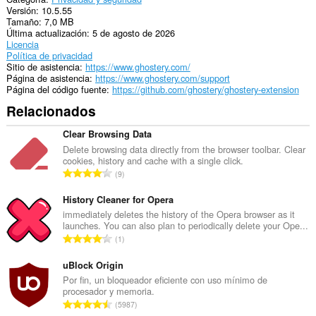
Versión
10.5.55
Tamaño
7,0 MB
Última actualización
5 de agosto de 2026
Licencia
Política de privacidad
Sitio de asistencia
https://www.ghostery.com/
Página de asistencia
https://www.ghostery.com/support
Página del código fuente
https://github.com/ghostery/ghostery-extension
Relacionados
Clear Browsing Data
Delete browsing data directly from the browser toolbar. Clear
cookies, history and cache with a single click.
N
9
ú
m
History Cleaner for Opera
e
immediately deletes the history of the Opera browser as it
launches. You can also plan to periodically delete your Ope...
r
N
1
o
ú
t
m
uBlock Origin
o
e
Por fin, un bloqueador eficiente con uso mínimo de
t
procesador y memoria.
r
a
N
5987
o
l