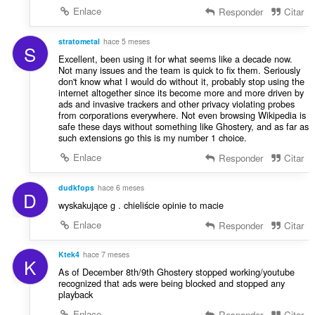
Enlace
Responder
Citar
stratometal
hace 5 meses
S
Excellent, been using it for what seems like a decade now.
Not many issues and the team is quick to fix them. Seriously
don't know what I would do without it, probably stop using the
internet altogether since its become more and more driven by
ads and invasive trackers and other privacy violating probes
from corporations everywhere. Not even browsing Wikipedia is
safe these days without something like Ghostery, and as far as
such extensions go this is my number 1 choice.
Enlace
Responder
Citar
dudkfops
hace 6 meses
D
wyskakujące g . chieliście opinie to macie
Enlace
Responder
Citar
Ktek4
hace 7 meses
K
As of December 8th/9th Ghostery stopped working/youtube
recognized that ads were being blocked and stopped any
playback
Enlace
Responder
Citar