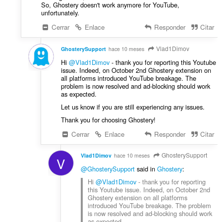
So, Ghostery doesn't work anymore for YouTube,
unfortunately.
Cerrar
Enlace
Responder
Citar
Vlad1Dimov
GhosterySupport
hace 10 meses
Hi
@Vlad1Dimov
- thank you for reporting this Youtube
issue. Indeed, on October 2nd Ghostery extension on
all platforms introduced YouTube breakage. The
problem is now resolved and ad-blocking should work
as expected.
Let us know if you are still experiencing any issues.
Thank you for choosing Ghostery!
Cerrar
Enlace
Responder
Citar
GhosterySupport
Vlad1Dimov
hace 10 meses
V
@GhosterySupport
said in
Ghostery
:
Hi
@Vlad1Dimov
- thank you for reporting
this Youtube issue. Indeed, on October 2nd
Ghostery extension on all platforms
introduced YouTube breakage. The problem
is now resolved and ad-blocking should work
as expected.