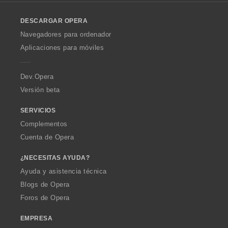
l
o
DESCARGAR OPERA
w
O
Navegadores para ordenador
p
Aplicaciones para móviles
e
r
a
Dev.Opera
Versión beta
SERVICIOS
Complementos
Cuenta de Opera
¿NECESITAS AYUDA?
Ayuda y asistencia técnica
Blogs de Opera
Foros de Opera
EMPRESA