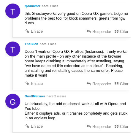
c
s
l
tphummer
hace 1 mes
i
T
:
o
this Ghosteryworks verry good on Opera GX gamers Edge no
o
r
problems the best tool for block spammers. greets from tgw
n
dutch
a
e
c
Enlace
s
Responder
Citar
i
:
o
TheSilen
hace 1 mes
T
n
Doesn't work on Opera GX Profiles (Instances). It only works
e
on the main profile - on any other instance of the browser
s
opera keeps disabling it immediately after installing, saying
:
"we have detected this extension as malicious". Repairing,
uninstalling and reinstalling causes the same error. Please
make it work!
Enlace
Responder
Citar
GustlMeixner
hace 2 meses
G
Unfortunately, the add-on doesn't work at all with Opera and
YouTube.
Either it displays ads, or it crashes completely and gets stuck
in an endless loop.
Enlace
Responder
Citar