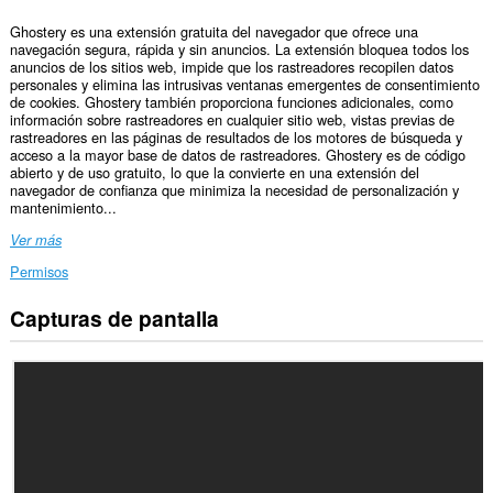
Ghostery es una extensión gratuita del navegador que ofrece una
navegación segura, rápida y sin anuncios. La extensión bloquea todos los
anuncios de los sitios web, impide que los rastreadores recopilen datos
personales y elimina las intrusivas ventanas emergentes de consentimiento
de cookies. Ghostery también proporciona funciones adicionales, como
información sobre rastreadores en cualquier sitio web, vistas previas de
rastreadores en las páginas de resultados de los motores de búsqueda y
acceso a la mayor base de datos de rastreadores. Ghostery es de código
abierto y de uso gratuito, lo que la convierte en una extensión del
navegador de confianza que minimiza la necesidad de personalización y
mantenimiento...
Ver más
Permisos
Capturas de pantalla
Esta
extensión
puede
acceder
a
tus
datos
en
todos
los