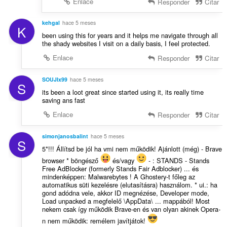
Enlace
Responder
Citar
kehgal
hace 5 meses
K
been using this for years and it helps me navigate through all
the shady websites I visit on a daily basis, I feel protected.
Enlace
Responder
Citar
SOUJIx99
hace 5 meses
S
its been a loot great since started using it, its really time
saving ans fast
Enlace
Responder
Citar
simonjanosbalint
hace 5 meses
S
5*!!! Állítsd be jól ha vmi nem működik! Ajánlott (még) - Brave
browser * böngésző
és/vagy
- : STANDS - Stands
Free AdBlocker (formerly Stands Fair Adblocker) ... és
mindenképpen: Malwarebytes ! A Ghostery-t főleg az
automatikus süti kezelésre (elutasításra) használom. * ui.: ha
gond adódna vele, akkor ID megnézése, Developer mode,
Load unpacked a megfelelő \AppData\ ... mappából! Most
nekem csak így működik Brave-en és van olyan akinek Opera-
n nem működik: remélem javítjátok!