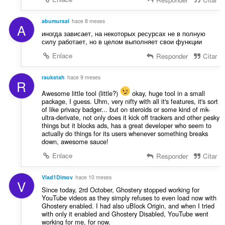
abumursal
hace 8 meses
A
иногда зависает, на некоторых ресурсах не в полную
силу работает, но в целом выполняет свои функции
Enlace
Responder
Citar
raukstah
hace 9 meses
R
Awesome little tool (little?)
okay, huge tool in a small
package, I guess. Uhm, very nifty with all it's features, it's sort
of like privacy badger... but on steroids or some kind of mk-
ultra-derivate, not only does it kick off trackers and other pesky
things but it blocks ads, has a great developer who seem to
actually do things for its users whenever something breaks
down, awesome sauce!
Enlace
Responder
Citar
Vlad1Dimov
hace 10 meses
V
Since today, 2rd October, Ghostery stopped working for
YouTube videos as they simply refuses to even load now with
Ghostery enabled. I had also uBlock Origin, and when I tried
with only it enabled and Ghostery Disabled, YouTube went
working for me, for now.