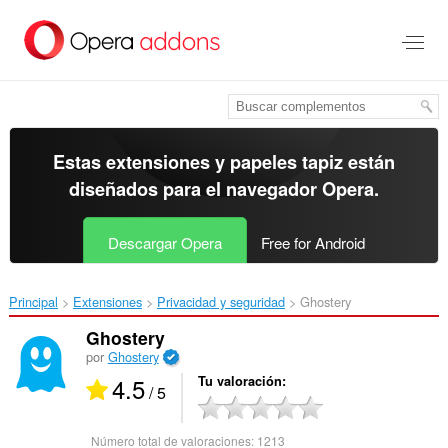
Ir
al
contenido
principal
Estas extensiones y papeles tapiz están
diseñados para el
navegador Opera
.
Descargar Opera
Free for Android
Principal
Extensiones
Privacidad y seguridad
Ghostery‎
Ghostery
por
Ghostery
4.5
Tu valoración
/ 5
Número total de valoraciones:
1213