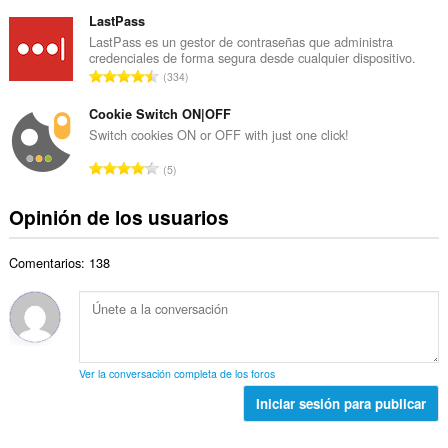
ú
t
d
m
LastPass
o
e
e
LastPass es un gestor de contraseñas que administra
t
v
credenciales de forma segura desde cualquier dispositivo.
r
a
N
a
334
o
l
ú
l
t
d
m
Cookie Switch ON|OFF
o
o
e
e
r
Switch cookies ON or OFF with just one click!
t
v
r
a
a
N
a
5
o
c
l
ú
l
t
i
d
m
o
Opinión de los usuarios
o
o
e
e
r
t
n
v
r
a
a
e
a
Comentarios: 138
o
c
l
s
l
t
i
d
:
o
o
o
e
r
t
n
v
a
a
e
a
c
l
s
l
Ver la conversación completa de los foros
i
d
:
o
o
Iniciar sesión para publicar
e
r
n
v
a
e
a