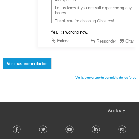
Let us know if you are still experiencing any
issues.
Thank you for choosing Ghostery!
Yes, it's working now.
Enlace
Responder
Citar
Ver más comentarios
Ver la conversación completa de los foros
Arriba
F
Facebook
Twitter
Youtube
LinkedIn
Instag
o
l