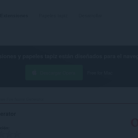
Extensiones
Papeles tapiz
Desarrollar
siones y papeles tapiz están diseñados para el
nave
Descargar Opera
Free for Mac
ree Fire Name Generator‎
erator
ación