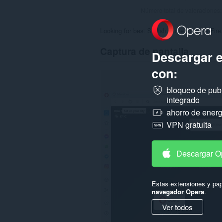
Número total de valoraciones
Looking for best Stylish name for Free Fire.
Captura de pantalla
Descargar 
con:
bloqueo de pub
integrado
ahorro de energ
VPN gratuita
Descargar O
Estas extensiones y pap
navegador Opera
.
Ver todos