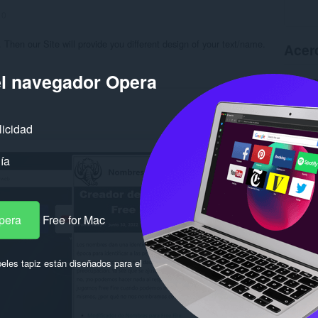
:
0
 Then our Site will provide you different design of your text/name.
Acerc
el navegador Opera
Descarg
Categor
Versión
Tamaño
Última a
licidad
Licencia
Política
Sitio de
ía
Página d
Rela
pera
Free for Mac
eles tapiz están diseñados para el