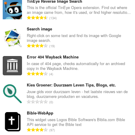
TinEye Reverse Image Search
This is the official TinEye Opera extension. Find out where
an image came from, how it's used, or find higher resolutio...
N
134
ú
m
Search image
e
Right-click on some text and find its image with Google
image search.
r
N
19
o
ú
t
m
Error 404 Wayback Machine
o
e
In case of 404 page, checks automatically for an archived
t
copy in the Wayback Machine.
r
a
N
4
o
l
ú
t
d
m
Kies Groener: Duurzaam Leven Tips, Blogs, etc.
o
e
e
Jouw gids voor duurzaam leven - het laatste nieuws van de
t
v
blog, duurzamere producten en vacatures.
r
a
N
a
0
o
l
ú
l
t
d
m
Bible-WebApp
o
o
e
e
r
This widget uses Logos Bible Software's Biblia.com Bible
t
v
API service to get the Bible text
r
a
a
N
a
97
o
c
l