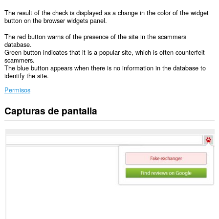
The result of the check is displayed as a change in the color of the widget
button on the browser widgets panel.
The red button warns of the presence of the site in the scammers
database.
Green button indicates that it is a popular site, which is often counterfeit
scammers.
The blue button appears when there is no information in the database to
identify the site.
Permisos
Capturas de pantalla
Esta
extensión
puede
acceder
a
tus
datos
en
todos
los
sitios
web.
Esta