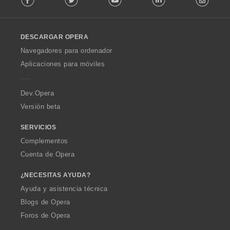
s
l
:
l
o
DESCARGAR OPERA
w
O
Navegadores para ordenador
p
Aplicaciones para móviles
e
r
a
Dev.Opera
Versión beta
SERVICIOS
Complementos
Cuenta de Opera
¿NECESITAS AYUDA?
Ayuda y asistencia técnica
Blogs de Opera
Foros de Opera