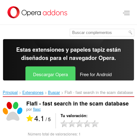
Ir
al
contenido
principal
Estas extensiones y papeles tapiz están
diseñados para el
navegador Opera
.
Descargar Opera
Free for Android
Principal
Extensiones
Buscar
Flafi - fast search in the scam database‎
Flafi - fast search in the scam database
por
flasc
4.1
Tu valoración
/ 5
Número total de valoraciones:
1