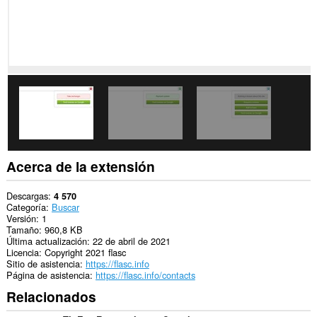
extensión
puede
acceder
a
tus
datos
en
algunos
sitios
web.
Esta
extensión
puede
acceder
Acerca de la extensión
a
tus
pestañas
Descargas
4 570
y
Categoría
Buscar
actividades
Versión
1
de
Tamaño
960,8 KB
navegación.
Última actualización
22 de abril de 2021
Licencia
Copyright 2021 flasc
Sitio de asistencia
https://flasc.info
Página de asistencia
https://flasc.info/contacts
Relacionados