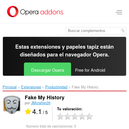
Ir
al
contenido
principal
Estas extensiones y papeles tapiz están
diseñados para el
navegador Opera
.
Descargar Opera
Free for Android
Principal
Extensiones
Productividad
Fake My History‎
Fake My History
por
JMcrafter26
4.1
Tu valoración
/ 5
Número total de valoraciones:
3