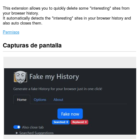
This extension allows you to quickly delete some *interesting* sites from
your browser history.
It automatically detects the *interesting* sites in your browser history and
also auto closes them.
Permisos
Capturas de pantalla
This
extension
can
clear
recent
browsing
history,
cookies,
downloads,
passwords
and
related
data.
Esta
extensión
puede
leer
y