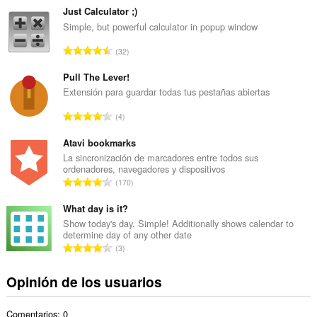
m
Just Calculator ;)
e
Simple, but powerful calculator in popup window
r
N
32
o
ú
t
m
Pull The Lever!
o
e
Extensión para guardar todas tus pestañas abiertas
t
r
a
N
4
o
l
ú
t
d
m
Atavi bookmarks
o
e
e
La sincronización de marcadores entre todos sus
t
v
ordenadores, navegadores y dispositivos
r
a
N
a
170
o
l
ú
l
t
d
m
What day is it?
o
o
e
e
r
Show today's day. Simple! Additionally shows calendar to
t
v
determine day of any other date
r
a
a
N
a
3
o
c
l
ú
l
t
i
d
m
o
Opinión de los usuarios
o
o
e
e
r
t
n
v
r
a
a
e
a
Comentarios: 0