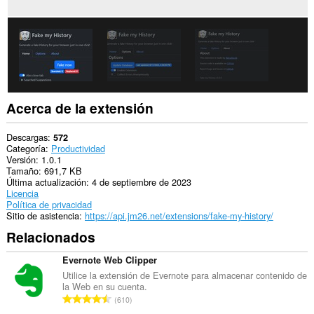
modificar
tu
historial
de
navegación.
Esta
extensión
puede
acceder
Acerca de la extensión
a
tus
pestañas
Descargas
572
y
Categoría
Productividad
actividades
Versión
1.0.1
de
Tamaño
691,7 KB
navegación.
Última actualización
4 de septiembre de 2023
Licencia
Política de privacidad
Sitio de asistencia
https://api.jm26.net/extensions/fake-my-history/
Relacionados
Evernote Web Clipper
Utilice la extensión de Evernote para almacenar contenido de
la Web en su cuenta.
N
610
ú