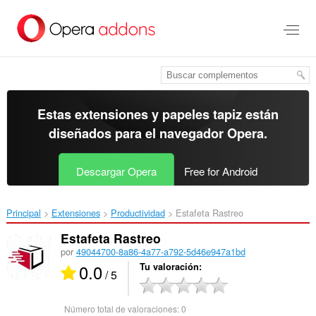
Ir
al
contenido
principal
Estas extensiones y papeles tapiz están
diseñados para el
navegador Opera
.
Descargar Opera
Free for Android
Principal
Extensiones
Productividad
Estafeta Rastreo‎
Estafeta Rastreo
por
49044700-8a86-4a77-a792-5d46e947a1bd
0.0
Tu valoración
/ 5
Número total de valoraciones:
0