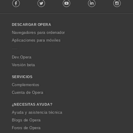
Facebook
Twitter
Youtube
LinkedIn
Instag
o
n
l
e
l
s
o
:
DESCARGAR OPERA
w
O
Navegadores para ordenador
p
Aplicaciones para móviles
e
r
a
Dev.Opera
Versión beta
SERVICIOS
Complementos
Cuenta de Opera
¿NECESITAS AYUDA?
Ayuda y asistencia técnica
Blogs de Opera
Foros de Opera