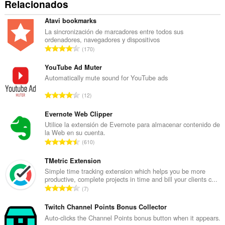
Relacionados
Atavi bookmarks
La sincronización de marcadores entre todos sus
ordenadores, navegadores y dispositivos
N
170
ú
m
YouTube Ad Muter
e
Automatically mute sound for YouTube ads
r
N
12
o
ú
t
m
Evernote Web Clipper
o
e
Utilice la extensión de Evernote para almacenar contenido de
t
la Web en su cuenta.
r
a
N
610
o
l
ú
t
d
m
TMetric Extension
o
e
e
Simple time tracking extension which helps you be more
t
v
productive, complete projects in time and bill your clients c...
r
a
N
a
7
o
l
ú
l
t
d
m
Twitch Channel Points Bonus Collector
o
o
e
e
r
Auto-clicks the Channel Points bonus button when it appears.
t
v