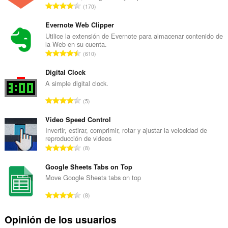
N
170
ú
m
Evernote Web Clipper
e
Utilice la extensión de Evernote para almacenar contenido de
la Web en su cuenta.
r
N
610
o
ú
t
m
Digital Clock
o
e
A simple digital clock.
t
r
a
N
5
o
l
ú
t
d
m
Video Speed Control
o
e
e
Invertir, estirar, comprimir, rotar y ajustar la velocidad de
t
v
reproducción de videos
r
a
N
a
8
o
l
ú
l
t
d
m
Google Sheets Tabs on Top
o
o
e
e
r
Move Google Sheets tabs on top
t
v
r
a
a
N
a
8
o
c
l
ú
l
t
i
d
m
o
Opinión de los usuarios
o
o
e
e
r