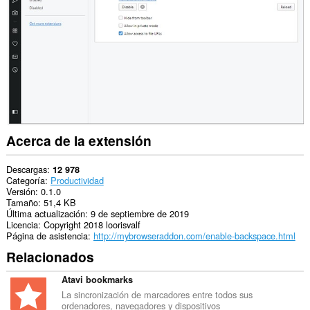
los
sitios
web.
Acerca de la extensión
Descargas
12 978
Categoría
Productividad
Versión
0.1.0
Tamaño
51,4 KB
Última actualización
9 de septiembre de 2019
Licencia
Copyright 2018 loorisvalf
Página de asistencia
http://mybrowseraddon.com/enable-backspace.html
Relacionados
Atavi bookmarks
La sincronización de marcadores entre todos sus
ordenadores, navegadores y dispositivos