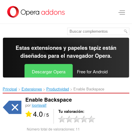
Ir
al
contenido
principal
Estas extensiones y papeles tapiz están
diseñados para el
navegador Opera
.
Descargar Opera
Free for Android
Principal
Extensiones
Productividad
Enable Backspace‎
Enable Backspace
por
loorisvalf
4.0
Tu valoración
/ 5
Número total de valoraciones:
11