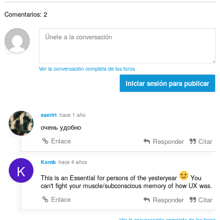
t
n
v
r
a
a
e
a
Comentarios: 2
o
c
l
s
l
t
i
d
:
o
o
o
e
r
t
n
v
a
a
e
a
c
l
s
l
Ver la conversación completa de los foros
i
d
:
o
o
Iniciar sesión para publicar
e
r
n
v
a
e
a
c
s
l
sserirt
hace 1 año
i
:
o
очень удобно
o
r
n
Enlace
Responder
Citar
a
e
c
s
Komb
hace 4 años
i
K
:
o
This is an Essential for persons of the yesteryear
You
n
can't fight your muscle/subconscious memory of how UX was.
e
Enlace
Responder
Citar
s
:
Ver la conversación completa de los foros