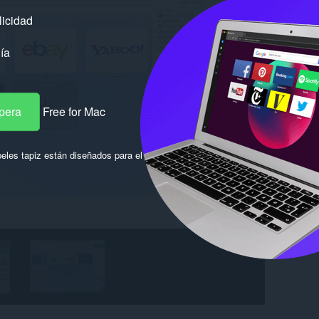
licidad
ía
pera
Free for Mac
eles tapiz están diseñados para el