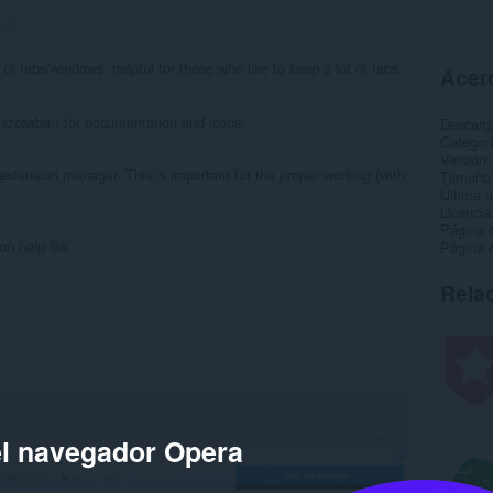
:
24
tabs/windows, helpful for those who like to keep a lot of tabs
Acerc
szcsaba/) for documentation and icons.
Descarg
Categor
Versión
xtension manager. This is important for the proper working (with
Tamaño
Última a
Licencia
Página d
n help file.
Página d
Rela
el navegador Opera