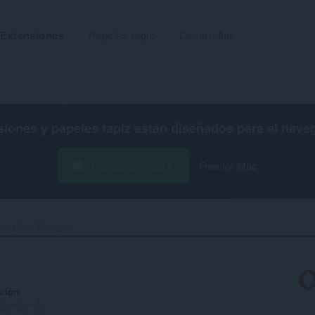
Extensiones
Papeles tapiz
Desarrollar
siones y papeles tapiz están diseñados para el
nave
Descargar Opera
Free for Mac
Easy Tab Manager‎
ación