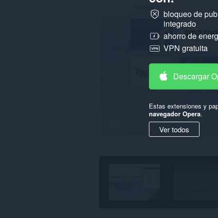
los
sitios
bloqueo de pub
web.
integrado
Esta
ahorro de energ
extensión
VPN gratuita
puede
leer
y
modificar
Descargar O
tu
historial
de
navegación.
Estas extensiones y pap
navegador Opera
.
Esta
extensión
Ver todos
puede
acceder
a
tus
pestañas
y
actividades
de
navegación.