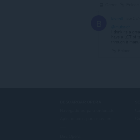
Cerrar
Enlace
bigmell
hace 2 añ
B
@mubaidr
I think its a gr
have a LOT of t
through it manua
Enlace
DESCARGAR OPERA
SE
Navegadores para ordenador
Co
Aplicaciones para móviles
Cu
Dev.Opera