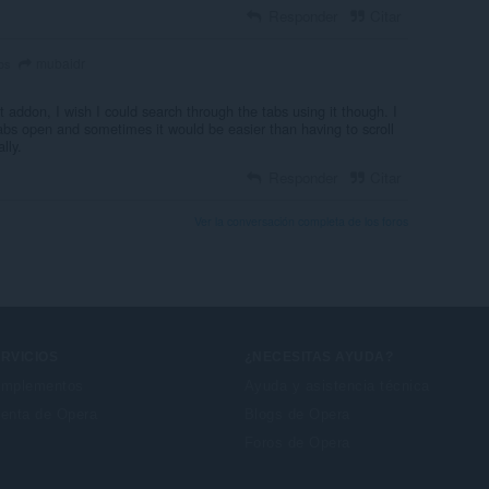
Responder
Citar
mubaidr
os
eat addon, I wish I could search through the tabs using it though. I
abs open and sometimes it would be easier than having to scroll
lly.
Responder
Citar
Ver la conversación completa de los foros
RVICIOS
¿NECESITAS AYUDA?
mplementos
Ayuda y asistencia técnica
enta de Opera
Blogs de Opera
Foros de Opera