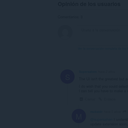
Opinión de los usuarios
Comentarios: 3
Ver la conversación completa de los 
Supersahen
hace 2 años
S
The UI isn't the greatest but a
I do wish that you could selec
I can tell you have to make a
Cerrar
Enlace
mubaidr
hace 2 años
M
@supersahen
I underst
update extension soon,