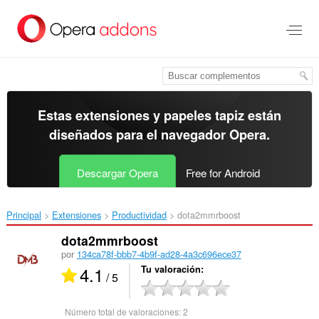
Ir
al
contenido
principal
Estas extensiones y papeles tapiz están
diseñados para el
navegador Opera
.
Descargar Opera
Free for Android
Principal
Extensiones
Productividad
dota2mmrboost‎
dota2mmrboost
por
134ca78f-bbb7-4b9f-ad28-4a3c696ece37
4.1
Tu valoración
/ 5
Número total de valoraciones:
2