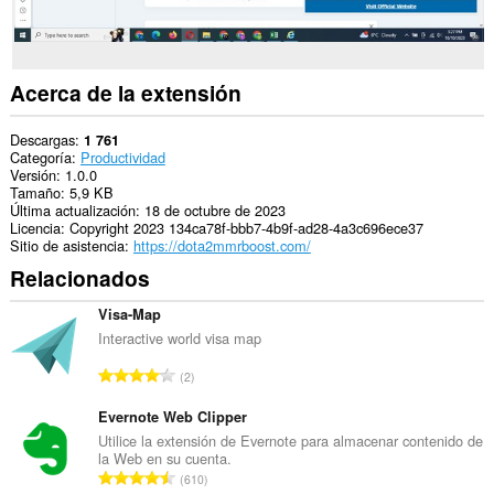
Acerca de la extensión
Descargas
1 761
Categoría
Productividad
Versión
1.0.0
Tamaño
5,9 KB
Última actualización
18 de octubre de 2023
Licencia
Copyright 2023 134ca78f-bbb7-4b9f-ad28-4a3c696ece37
Sitio de asistencia
https://dota2mmrboost.com/
Relacionados
Visa-Map
Interactive world visa map
N
2
ú
m
Evernote Web Clipper
e
Utilice la extensión de Evernote para almacenar contenido de
la Web en su cuenta.
r
N
610
o