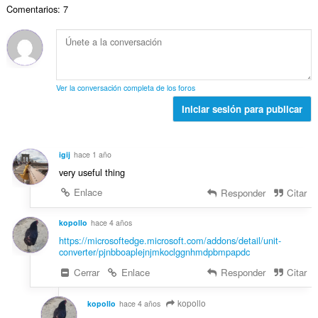
a
e
a
Comentarios: 7
o
c
l
s
l
t
i
d
:
o
o
o
e
r
t
n
v
a
a
e
a
c
l
s
l
Ver la conversación completa de los foros
i
d
:
o
o
Iniciar sesión para publicar
e
r
n
v
a
e
a
c
s
l
igij
hace 1 año
i
:
o
very useful thing
o
r
n
Enlace
Responder
Citar
a
e
c
s
kopollo
hace 4 años
i
:
o
https://microsoftedge.microsoft.com/addons/detail/unit-
converter/pjnbboaplejnjmkoclggnhmdpbmpapdc
n
e
Cerrar
Enlace
Responder
Citar
s
:
kopollo
kopollo
hace 4 años