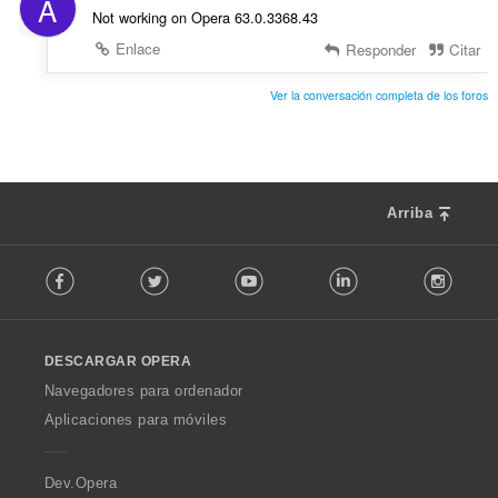
A
Not working on Opera 63.0.3368.43
Enlace
Responder
Citar
Ver la conversación completa de los foros
Arriba
F
Facebook
Twitter
Youtube
LinkedIn
Instag
o
l
l
o
DESCARGAR OPERA
w
O
Navegadores para ordenador
p
Aplicaciones para móviles
e
r
a
Dev.Opera