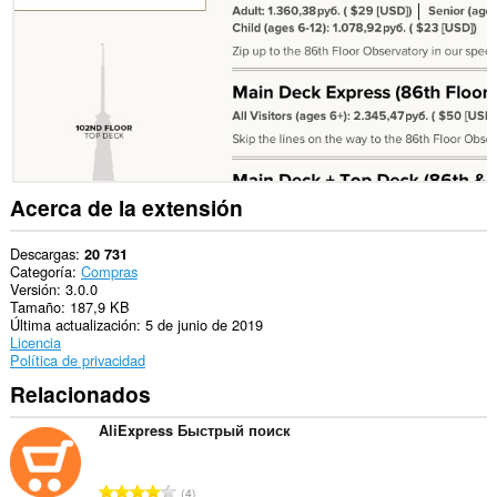
sitios
web.
Esta
extensión
puede
acceder
a
tus
pestañas
y
actividades
Acerca de la extensión
de
navegación.
Descargas
20 731
Categoría
Compras
Versión
3.0.0
Tamaño
187,9 KB
Última actualización
5 de junio de 2019
Licencia
Política de privacidad
Relacionados
AliExpress Быстрый поиск
N
4