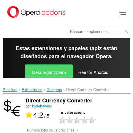
Ir
al
contenido
principal
Estas extensiones y papeles tapiz están
diseñados para el
navegador Opera
.
Descargar Opera
Free for Android
Principal
Extensiones
Compras
Direct Currency Converter‎
Direct Currency Converter
por
kodehawker
4.2
Tu valoración
/ 5
Número total de valoraciones:
7