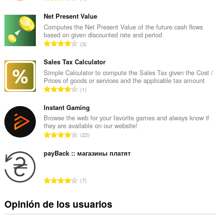
ú
m
Net Present Value
e
Computes the Net Present Value of the future cash flows
based on given discounted rate and period
r
N
3
o
ú
t
m
Sales Tax Calculator
o
e
Simple Calculator to compute the Sales Tax given the Cost /
t
Prices of goods or services and the applicable tax amount
r
a
N
1
o
l
ú
t
d
m
Instant Gaming
o
e
e
Browse the web for your favorite games and always know if
t
v
they are available on our website!
r
a
N
a
22
o
l
ú
l
t
d
m
payBack :: магазины платят
o
o
e
e
r
t
v
r
a
a
N
a
7
o
c
l
ú
l
t
i
d
m
o
Opinión de los usuarios
o
o
e
e
r
t
n
v
r
a