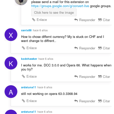
please send a mail for this extension on
https://groups.google.com/g/convert-live
google groups.
Click here to see the image
Enlace
Responder
Citar
xantx88
hace 6 años
X
How to chose differnt currency? My is stuck on CHF and I
want change to diffrent..
Enlace
Responder
Citar
kodehawker
hace 6 años
K
I works for me. DCC 3.0.0 and Opera 66. What happens when
you try?
Enlace
Responder
Citar
ardatuna11
hace 6 años
A
still not working on opera 63.0.3368.94
Enlace
Responder
Citar
ardatuna11
hace 6 años