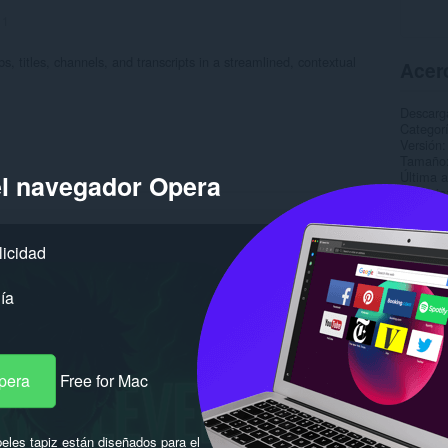
:
1
, titles, channels, and transcripts in a streamlined, contextual
Acerc
Descarg
Categor
Versión
Tamaño
Última a
el navegador Opera
Licencia
Política
Sitio de
Página d
licidad
Rela
ía
pera
Free for Mac
eles tapiz están diseñados para el