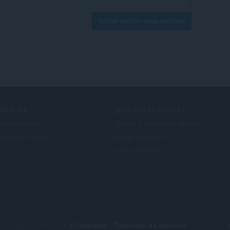
Iniciar sesión para publicar
RVICIOS
¿NECESITAS AYUDA?
mplementos
Ayuda y asistencia técnica
enta de Opera
Blogs de Opera
Foros de Opera
© Opera Software
Privacidad
Términos de servicio