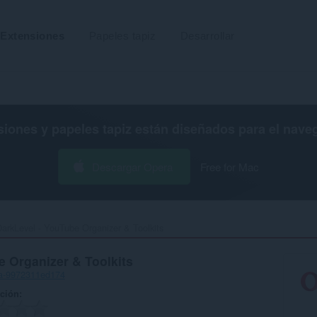
Extensiones
Papeles tapiz
Desarrollar
siones y papeles tapiz están diseñados para el
nave
Descargar Opera
Free for Mac
arkLevel - YouTube Organizer & Toolkits‎
e Organizer & Toolkits
a-9972311ed174
ación