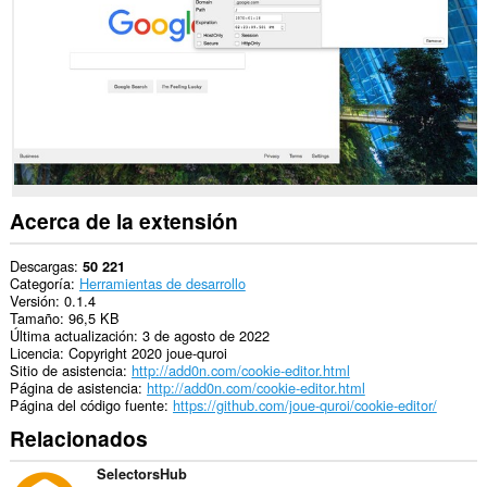
los
sitios
web.
This
extension
can
create
rich
notifications
and
display
them
Acerca de la extensión
to
you
in
Descargas
50 221
the
Categoría
Herramientas de desarrollo
system
Versión
0.1.4
tray.
Tamaño
96,5 KB
Última actualización
3 de agosto de 2022
Licencia
Copyright 2020 joue-quroi
Sitio de asistencia
http://add0n.com/cookie-editor.html
Página de asistencia
http://add0n.com/cookie-editor.html
Página del código fuente
https://github.com/joue-quroi/cookie-editor/
Relacionados
SelectorsHub