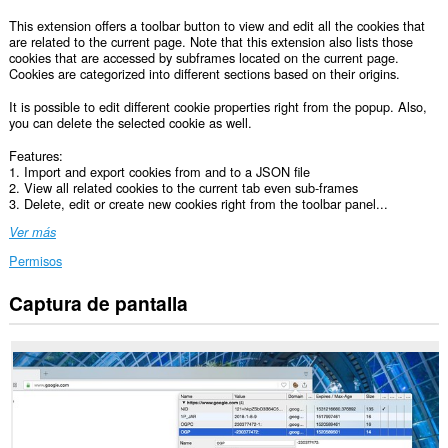
This extension offers a toolbar button to view and edit all the cookies that
are related to the current page. Note that this extension also lists those
cookies that are accessed by subframes located on the current page.
Cookies are categorized into different sections based on their origins.
It is possible to edit different cookie properties right from the popup. Also,
you can delete the selected cookie as well.
Features:
1. Import and export cookies from and to a JSON file
2. View all related cookies to the current tab even sub-frames
3. Delete, edit or create new cookies right from the toolbar panel...
Ver más
Permisos
Captura de pantalla
Esta
extensión
puede
acceder
a
tus
datos
en
todos