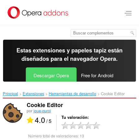
Ir
al
contenido
principal
Estas extensiones y papeles tapiz están
diseñados para el
navegador Opera
.
Descargar Opera
Free for Android
Principal
Extensiones
Herramientas de desarrollo
Cookie Editor‎
Cookie Editor
por
joue-quroi
4.0
Tu valoración
/ 5
Número total de valoraciones:
13