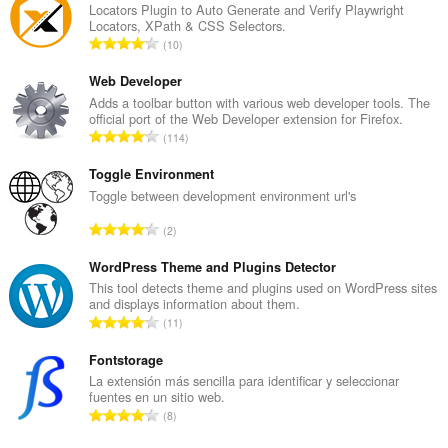
Locators Plugin to Auto Generate and Verify Playwright
Locators, XPath & CSS Selectors.
N
10
ú
m
Web Developer
e
Adds a toolbar button with various web developer tools. The
official port of the Web Developer extension for Firefox.
r
N
114
o
ú
t
m
Toggle Environment
o
e
Toggle between development environment url's
t
r
a
N
2
o
l
ú
t
d
m
WordPress Theme and Plugins Detector
o
e
e
This tool detects theme and plugins used on WordPress sites
t
v
and displays information about them.
r
a
N
a
11
o
l
ú
l
t
d
m
Fontstorage
o
o
e
e
r
La extensión más sencilla para identificar y seleccionar
t
v
fuentes en un sitio web.
r
a
a
N
a
8
o
c
l
ú
l
t
i