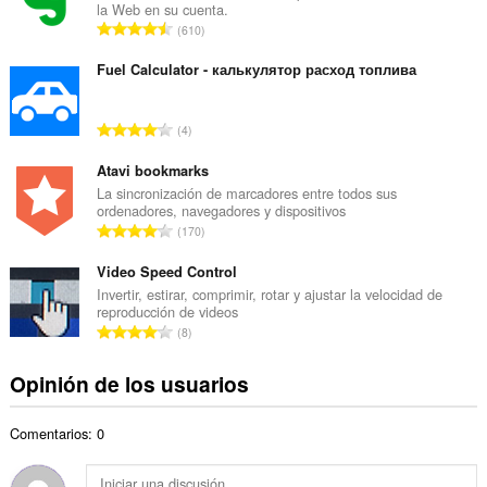
la Web en su cuenta.
r
N
610
o
ú
t
m
Fuel Calculator - калькулятор расход топлива
o
e
t
r
a
N
4
o
l
ú
t
d
m
Atavi bookmarks
o
e
e
La sincronización de marcadores entre todos sus
t
v
ordenadores, navegadores y dispositivos
r
a
N
a
170
o
l
ú
l
t
d
m
Video Speed Control
o
o
e
e
r
Invertir, estirar, comprimir, rotar y ajustar la velocidad de
t
v
reproducción de videos
r
a
a
N
a
8
o
c
l
ú
l
t
i
d
m
o
Opinión de los usuarios
o
o
e
e
r
t
n
v
r
a
a
e
a
Comentarios: 0
o
c
l
s
l
t
i
d
:
o
o
o