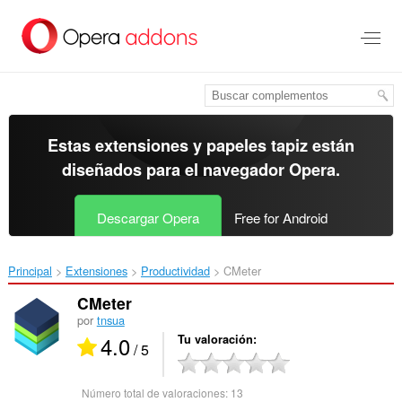
Ir
al
contenido
principal
Estas extensiones y papeles tapiz están
diseñados para el
navegador Opera
.
Descargar Opera
Free for Android
Principal
Extensiones
Productividad
CMeter‎
CMeter
por
tnsua
4.0
Tu valoración
/ 5
Número total de valoraciones:
13