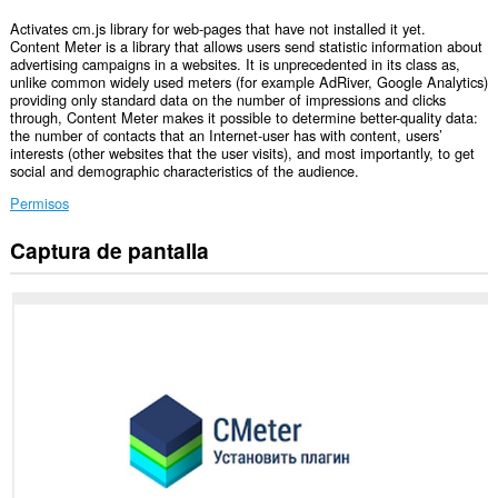
Activates cm.js library for web-pages that have not installed it yet.
Content Meter is a library that allows users send statistic information about
advertising campaigns in a websites. It is unprecedented in its class as,
unlike common widely used meters (for example AdRiver, Google Analytics)
providing only standard data on the number of impressions and clicks
through, Content Meter makes it possible to determine better-quality data:
the number of contacts that an Internet-user has with content, users’
interests (other websites that the user visits), and most importantly, to get
social and demographic characteristics of the audience.
Permisos
Captura de pantalla
Esta
extensión
puede
acceder
a
tus
datos
en
todos
los
sitios
web.
Esta