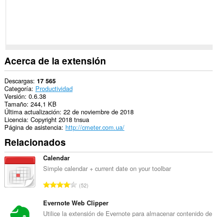
extensión
puede
acceder
a
tus
pestañas
y
actividades
Acerca de la extensión
de
navegación.
Descargas
17 565
Categoría
Productividad
Versión
0.6.38
Tamaño
244,1 KB
Última actualización
22 de noviembre de 2018
Licencia
Copyright 2018 tnsua
Página de asistencia
http://cmeter.com.ua/
Relacionados
Calendar
Simple calendar + current date on your toolbar
N
52
ú
m
Evernote Web Clipper
e
Utilice la extensión de Evernote para almacenar contenido de