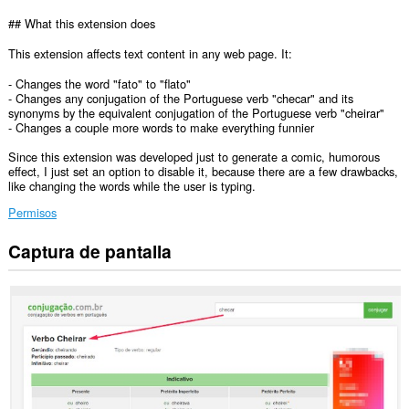
## What this extension does
This extension affects text content in any web page. It:
- Changes the word "fato" to "flato"
- Changes any conjugation of the Portuguese verb "checar" and its
synonyms by the equivalent conjugation of the Portuguese verb "cheirar"
- Changes a couple more words to make everything funnier
Since this extension was developed just to generate a comic, humorous
effect, I just set an option to disable it, because there are a few drawbacks,
like changing the words while the user is typing.
Permisos
Captura de pantalla
Esta
extensión
puede
acceder
a
tus
datos
en
todos
los
sitios