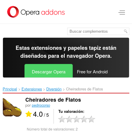
Ir
al
contenido
principal
Estas extensiones y papeles tapiz están
diseñados para el
navegador Opera
.
Descargar Opera
Free for Android
Principal
Extensiones
Diversión
Cheiradores de Flatos‎
Cheiradores de Flatos
por
pedrocorso
4.0
Tu valoración
/ 5
Número total de valoraciones:
2