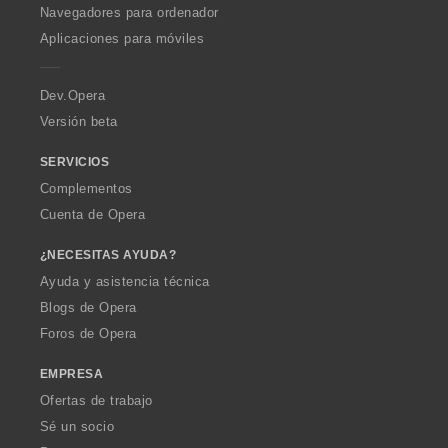
O
Navegadores para ordenador
p
Aplicaciones para móviles
e
r
a
Dev.Opera
Versión beta
SERVICIOS
Complementos
Cuenta de Opera
¿NECESITAS AYUDA?
Ayuda y asistencia técnica
Blogs de Opera
Foros de Opera
EMPRESA
Ofertas de trabajo
Sé un socio