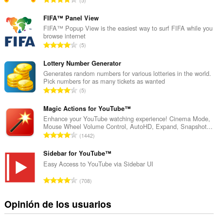
5
ú
m
FIFA™ Panel View
e
FIFA™ Popup View is the easiest way to surf FIFA while you
browse internet
r
N
5
o
ú
t
m
Lottery Number Generator
o
e
Generates random numbers for various lotteries in the world.
t
Pick numbers for as many tickets as wanted
r
a
N
5
o
l
ú
t
d
m
Magic Actions for YouTube™
o
e
e
Enhance your YouTube watching experience! Cinema Mode,
t
v
Mouse Wheel Volume Control, AutoHD, Expand, Snapshot...
r
a
N
a
1442
o
l
ú
l
t
d
m
Sidebar for YouTube™
o
o
e
e
r
Easy Access to YouTube via Sidebar UI
t
v
r
a
a
N
a
708
o
c
l
ú
l
t
i
d
m
o
Opinión de los usuarios
o
o
e
e
r
t
n
v