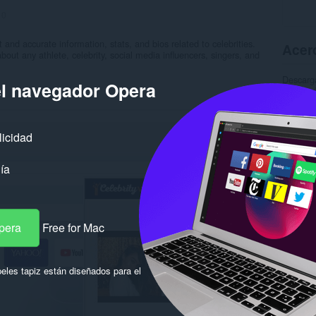
:
0
t and accurate information, stats, and bios related to celebrities.
Acerc
out any athlete, celebrity, social media influencers, singers, and
Descarg
el navegador Opera
Categor
Versión
Tamaño
Última a
Licencia
licidad
Política
Sitio de
ía
Página d
Rela
pera
Free for Mac
eles tapiz están diseñados para el