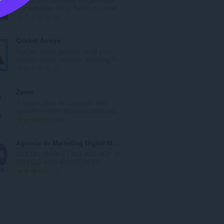
r
any webpage using Toolspy's power...
o
N
0
t
ú
o
m
Cricket Arroyo
t
e
Get the latest updates on all your
a
r
favorite cricket leagues, including P...
l
o
N
0
d
t
ú
e
o
m
Zoom
v
t
e
Acerca o aleja el contenido web
a
a
r
usando el botón de zoom para una...
l
l
o
N
193
o
d
t
ú
r
e
o
m
Agencia de Marketing Digital México
a
v
t
e
DIGITAL MARKETING AGENCY IN
c
a
a
r
MEXICO AND MONTERREY
i
l
l
o
N
1
o
o
d
t
ú
n
r
e
o
m
e
a
v
t
e
s
c
a
a
r
:
i
l
l
o