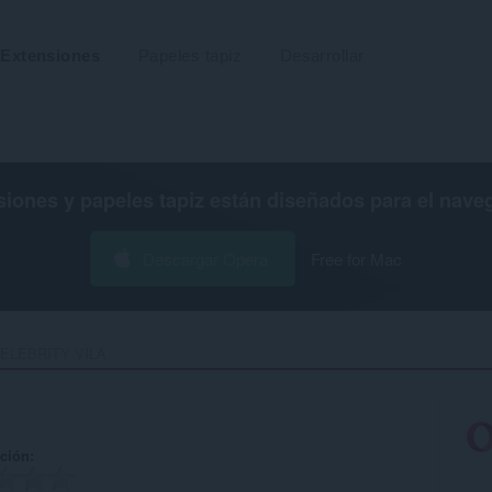
Extensiones
Papeles tapiz
Desarrollar
siones y papeles tapiz están diseñados para el
nave
Descargar Opera
Free for Mac
ELEBRITY VILA‎
ación