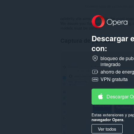
Número total de valoraciones
celebrity vila aims to provide the most exac
We assure you that every fact on our blog ab
models must be correct.
Descargar 
Captura de pantalla
con:
bloqueo de pub
integrado
ahorro de energ
VPN gratuita
Descargar O
Estas extensiones y pap
navegador Opera
.
Ver todos