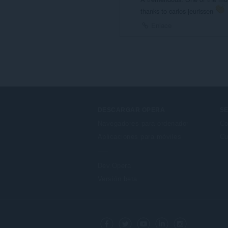
thanks to carlos jeurissen
Enlace
DESCARGAR OPERA
SE
Navegadores para ordenador
Co
Aplicaciones para móviles
Cu
Dev.Opera
Versión beta
F
o
Facebook
Twitter
Youtube
LinkedIn
Instagram
l