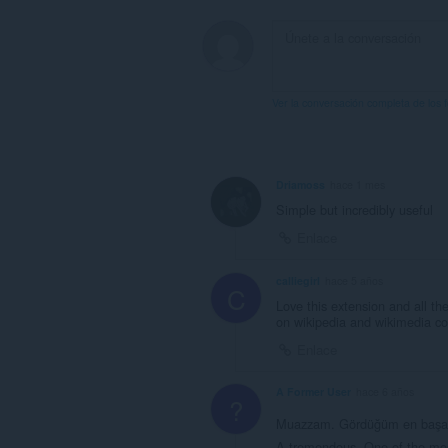
lateral.
Ver la conversación completa de los 
Driamoss
hace 1 mes
Simple but incredibly useful
Enlace
calliegirl
hace 5 años
C
Love this extension and all th
on wikipedia and wikimedia 
Enlace
A Former User
hace 6 años
?
Muazzam. Gördüğüm en başarılı
A tremendous. One of the most