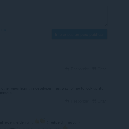
foros
Iniciar sesión para publicar
Responder
Citar
e other ones from this developer! Fast way for me to look up stuff
commons.
Responder
Citar
 eklentilerden biri.
( Türkçe dil mevcut )
 successful plugins I have ever seen.