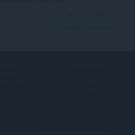
Responder
Citar
Ver la conversación completa de los foros
RVICIOS
¿NECESITAS AYUDA?
mplementos
Ayuda y asistencia técnica
enta de Opera
Blogs de Opera
Foros de Opera
© Opera Software
Privacidad
Términos de servicio