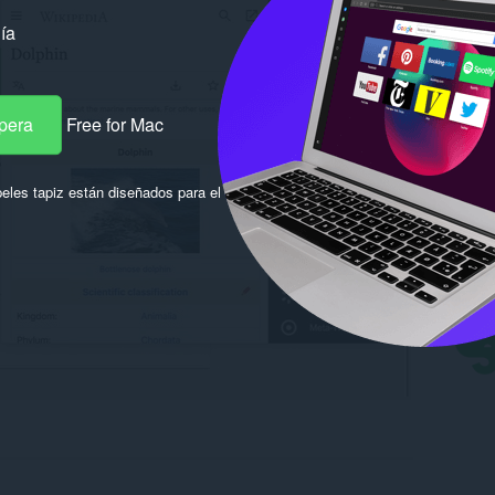
ía
pera
Free for Mac
eles tapiz están diseñados para el