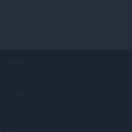
EMPRESA
Ofertas de trabajo
Sé un socio
Prensa
Contáctanos
Acerca de Opera
Select
Arriba