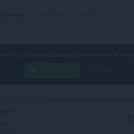
Extensiones
Papeles tapiz
Desarrollar
siones y papeles tapiz están diseñados para el
nave
Descargar Opera
Free for Mac
lack Menu for Wikipedia‎
ipedia
ación