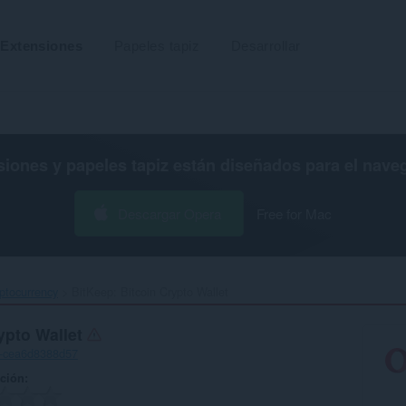
Extensiones
Papeles tapiz
Desarrollar
siones y papeles tapiz están diseñados para el
nave
Descargar Opera
Free for Mac
ptocurrency
BitKeep: Bitcoin Crypto Wallet‎
ypto Wallet
1-cea6d8388d57
ación