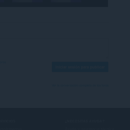
foros
Iniciar sesión para publicar
Ver la conversación completa de los foros
RVICIOS
¿NECESITAS AYUDA?
mplementos
Ayuda y asistencia técnica