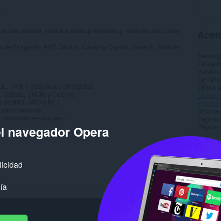
:
10
e que soporta múltiples redes principales y múltiples protocolos
Acerc
ón de Dragonfly, A&T Capital, Gaorong Capital, SevenX, Danhua
Descarg
Categor
Versión
Tamaño
L, TRX y otras redes principales
Última a
VM, Solana, TRON y Cosmos
Licencia
cio de INO, IWO y NFT
Política
 entre cadenas
Sitio de
transacciones sin gas...
Página d
Página d
el navegador Opera
Rela
licidad
ía