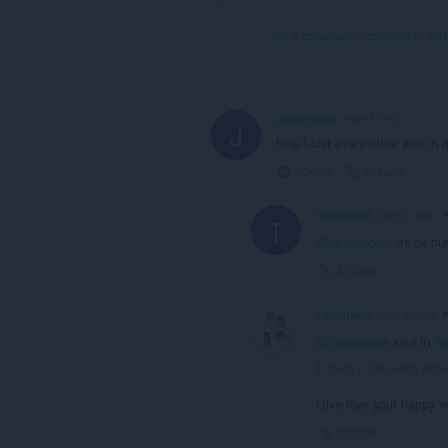
Ver la conversación completa de los 
JaneWoods
hace 2 años
J
help i lost every other wall in 
Cerrar
Enlace
thespirit06
hace 2 años
T
@janewoods
: its ok b
Enlace
Likitthakul
hace 2 años
@janewoods
said in
Ar
help i lost every oth
Give love your happy wit
Enlace