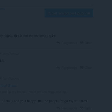
foros
Iniciar sesión para publicar
my house, this is not the christmas spirt
Responder
Citar
JaneWoods
uddy
Responder
Citar
JaneWoods
tifical Grass
:
er wall in my house, this is not the christmas spirt
h family and your happy little too people for galaxy with river.
Responder
Citar