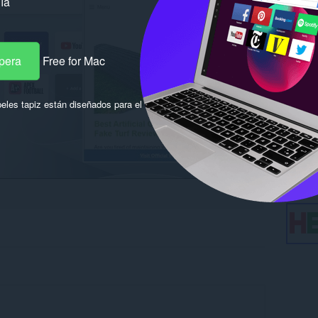
ía
pera
Free for Mac
eles tapiz están diseñados para el