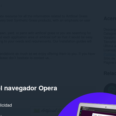
:
4
e resource for all the information related to Artificial Grass.
Acerc
ery best Synthetic Grass products, with an emphasis on user
Descarg
wn, yard, or patio with artificial grass or you are searching for
Categor
d each application area of artificial turf so that it would be easy
Versión
ding to your needs and requirements. Our Installation guides will
Tamaño
Última a
Licencia
endations as much as we enjoy offering them to you. If you have
Política
ase don’t hesitate to contact us...
Sitio de
Página d
Rela
el navegador Opera
licidad