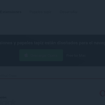
Extensiones
Papeles tapiz
Desarrollar
siones y papeles tapiz están diseñados para el
nave
Descargar Opera
Free for Mac
rtifical Grass‎
ación