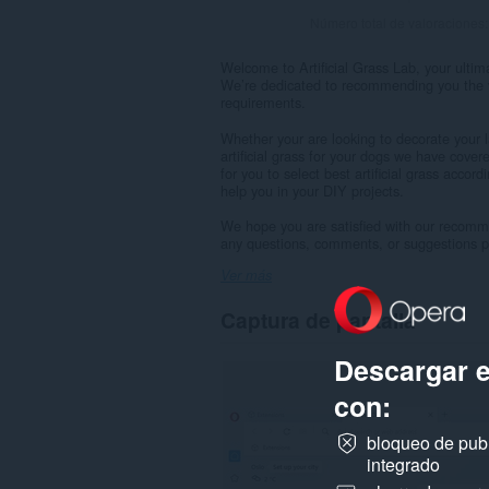
Número total de valoraciones
Welcome to Artificial Grass Lab, your ultimat
We’re dedicated to recommending you the v
requirements.
Whether your are looking to decorate your la
artificial grass for your dogs we have covere
for you to select best artificial grass accor
help you in your DIY projects.
We hope you are satisfied with our recomm
any questions, comments, or suggestions ple
Ver más
Captura de pantalla
Descargar 
con:
bloqueo de pub
integrado