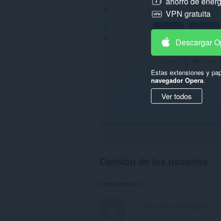
ahorro de energ
VPN gratuita
Descargar O
Estas extensiones y pap
navegador Opera
.
Ver todos
Opinión de los usuarios
Comentarios: 3