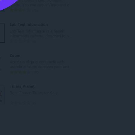
r
Guide, You can easily Views and d...
o
N
13
t
ú
o
m
Lab Test Information
t
e
Lab Test Information is a health
a
r
information website, designed to h...
l
o
N
0
d
t
ú
e
o
m
Zoom
v
t
e
Acerca o aleja el contenido web
a
a
r
usando el botón de zoom para una...
l
l
o
N
193
o
d
t
ú
r
e
o
m
Tillers Planet
a
v
t
e
Best Garden Tillers for Sale.
c
a
a
r
i
l
l
o
N
0
o
o
d
t
ú
n
r
e
o
m
e
a
v
t
e
s
c
a
a
r
:
i
l
l
o