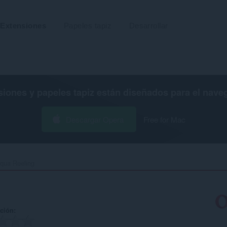
Extensiones
Papeles tapiz
Desarrollar
siones y papeles tapiz están diseñados para el
nave
Descargar Opera
Free for Mac
qua Reeling‎
ación