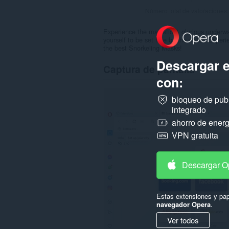
Número total de valoraciones
Experience the majestic & glorious underwa
yourself to be set free by the water. Exper
the best Snorkeling Masks!
Descargar 
Captura de pantalla
con:
bloqueo de pub
integrado
ahorro de energ
VPN gratuita
Descargar O
Estas extensiones y pap
navegador Opera
.
Ver todos