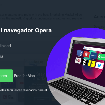
:
0
ter creatures and reefs with the best Snorkeling Masks! Allow
Acerc
ience the majestic & glorious underwater creatures and reefs with
Descarg
el navegador Opera
Categor
Versión
Tamaño
Última a
Licencia
licidad
Política
Sitio de
ía
Página d
Rela
pera
Free for Mac
eles tapiz están diseñados para el