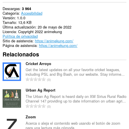
Descargas
3 964
Categoría
Accesibilidad
Versión
1.0.0
Tamaño
13,6 KB
Última actualización
20 de mayo de 2022
Licencia
Copyright 2022 animekung
Política de privacidad
Sitio de asistencia
https://animekung.com/
Página de asistencia
https://animekung.com/
Relacionados
Cricket Arroyo
Get the latest updates on all your favorite cricket leagues,
including PSL and Big Bash, on our website. Stay informe...
N
0
ú
m
Urban Ag Report
e
The Urban Ag Report is heard daily on XM Sirius Rural Radio
Channel 147 providing up to date information on urban agri...
r
N
0
o
ú
t
m
Zoom
o
e
Acerca o aleja el contenido web usando el botón de zoom
t
para una lectura más cómoda.
r