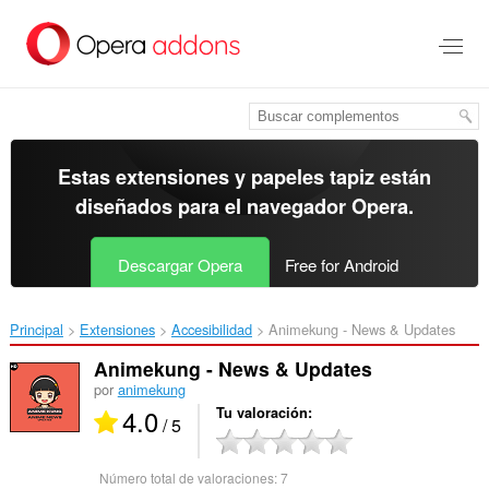
Ir
al
contenido
principal
Estas extensiones y papeles tapiz están
diseñados para el
navegador Opera
.
Descargar Opera
Free for Android
Principal
Extensiones
Accesibilidad
Animekung - News & Updates‎
Animekung - News & Updates
por
animekung
4.0
Tu valoración
/ 5
Número total de valoraciones:
7