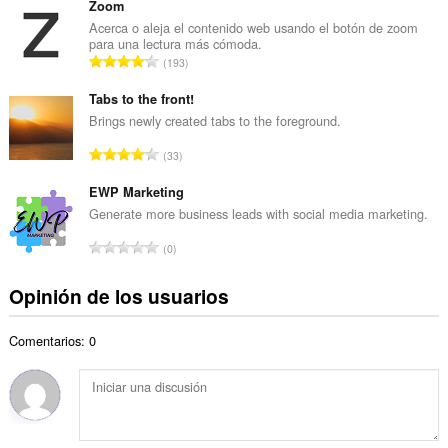
m
Zoom
o
e
Acerca o aleja el contenido web usando el botón de zoom
t
para una lectura más cómoda.
r
a
N
193
o
l
ú
t
d
m
Tabs to the front!
o
e
e
Brings newly created tabs to the foreground.
t
v
r
a
N
a
33
o
l
ú
l
t
d
m
EWP Marketing
o
o
e
e
r
Generate more business leads with social media marketing.
t
v
r
a
a
N
a
0
o
c
l
ú
l
t
i
d
m
o
Opinión de los usuarios
o
o
e
e
r
t
n
v
r
a
a
e
a
Comentarios: 0
o
c
l
s
l
t
i
d
:
o
o
o
e
r
t
n
v
a
a
e
a
c
l
s