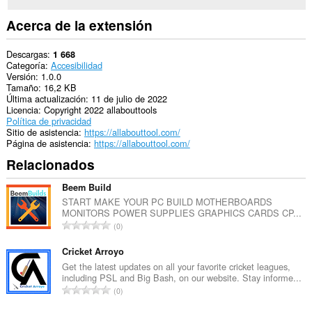
Acerca de la extensión
Descargas
1 668
Categoría
Accesibilidad
Versión
1.0.0
Tamaño
16,2 KB
Última actualización
11 de julio de 2022
Licencia
Copyright 2022 allabouttools
Política de privacidad
Sitio de asistencia
https://allabouttool.com/
Página de asistencia
https://allabouttool.com/
Relacionados
Beem Build
START MAKE YOUR PC BUILD MOTHERBOARDS
MONITORS POWER SUPPLIES GRAPHICS CARDS CP...
N
0
ú
m
Cricket Arroyo
e
Get the latest updates on all your favorite cricket leagues,
including PSL and Big Bash, on our website. Stay informe...
r
N
0
o
ú
t