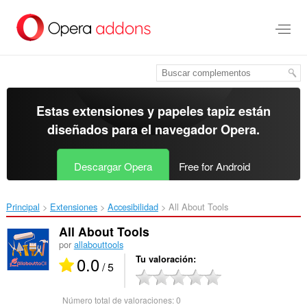
Ir
al
contenido
principal
Estas extensiones y papeles tapiz están
diseñados para el
navegador Opera
.
Descargar Opera
Free for Android
Principal
Extensiones
Accesibilidad
All About Tools‎
All About Tools
por
allabouttools
0.0
Tu valoración
/ 5
Número total de valoraciones:
0