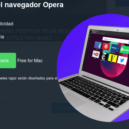
el navegador Opera
licidad
ía
pera
Free for Mac
eles tapiz están diseñados para el
foros
Iniciar sesión para publicar