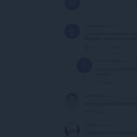
M
¡Esta publicación está elimina
Enlace
caseyschroen
hace 4 años
C
I can explain the concept of s
Wikipedia. Search engine opti
Cerrar
Enlace
A Former User
hace 2 añ
?
@caseyschroen
Ecxelle
services
Enlace
billmartinnn
hace 4 años
Could you please elaborate th
Enlace
omi-kun
hace 4 años
@opera-comments-bot
waht i