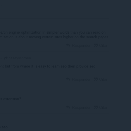
da!
earch engine optimization in simpler words than you can read on
mization is about moving certain sites higher on the search pages
Responder
Citar
caseyschroen
os
nt but from where it is easy to learn seo then provide seo
Responder
Citar
is extension?
Responder
Citar
s seo