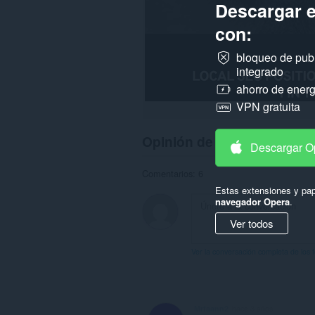
Descargar 
con:
bloqueo de pub
integrado
ahorro de energ
VPN gratuita
Opinión de los usuarios
Descargar O
Comentarios: 6
Estas extensiones y pap
navegador Opera
.
Ver todos
Ver la conversación completa de los 
Mrfaann2
hace 3 años