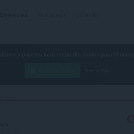
Extensiones
Papeles tapiz
Desarrollar
siones y papeles tapiz están diseñados para el
nave
Descargar Opera
Free for Mac
gencia seo‎
ación