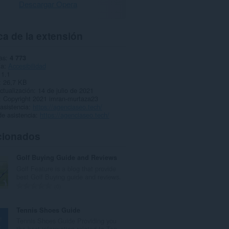
Descargar Opera
a de la extensión
as
4 773
ía
Accesibilidad
1.1
26,7 KB
ctualización
14 de julio de 2021
Copyright 2021 imran-murtaza23
 asistencia
https://agenciaseo.tech/
e asistencia
https://agenciaseo.tech/
cionados
Golf Buying Guide and Reviews
Golf Feature is a blog that provide
best Golf Buying guide and reviews.
N
0
ú
m
Tennis Shoes Guide
e
Tennis Shoes Guide Providing you
r
the best information related to Ten...