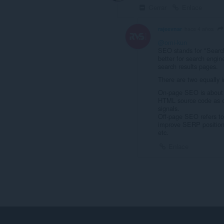
Cerrar
Enlace
rajeevnar
hace 4 años
@omi-kun
SEO stands for "Search
better for search engine
search results pages.
There are two equally
On-page SEO is about b
HTML source code as op
signals.
Off-page SEO refers to 
improve SERP position: 
etc.
Enlace