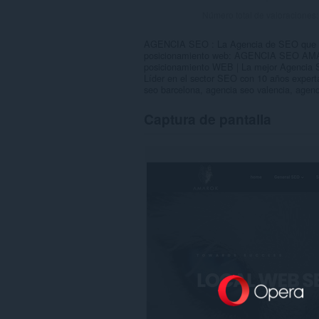
Número total de valoraciones
AGENCIA SEO : La Agencia de SEO que da
posicionamiento web: AGENCIA SEO AMA
posicionamiento WEB | La mejor Agencia 
Líder en el sector SEO con 10 años expe
seo barcelona, agencia seo valencia, agenc
Captura de pantalla