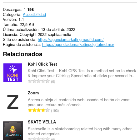
Descargas
1 198
Categoría
Accesibilidad
Versión
1.1
Tamaño
22,5 KB
Última actualización
13 de abril de 2022
Licencia
Copyright 2022 sophiaamelia
Sitio de asistencia
https://agenciamarketingmadrid.com/
Página de asistencia
https://agenciademarketingdigitalmd.mx/
Relacionados
Kohi Click Test
Kohi Click Test – Kohi CPS Test is a method set on to check
& improve your Clicking Speed ratio of clicks per second in...
N
0
ú
m
Zoom
e
Acerca o aleja el contenido web usando el botón de zoom
para una lectura más cómoda.
r
N
193
o
ú
t
m
SKATE VELLA
o
e
Skatevella is a skateboarding related blog with many other
t
related categories.
r
a
N
0