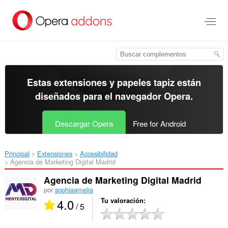
Ir
al
contenido
principal
Estas extensiones y papeles tapiz están
diseñados para el
navegador Opera
.
Descargar Opera
Free for Android
Principal
Extensiones
Accesibilidad
Agencia de Marketing Digital Madrid‎
Agencia de Marketing Digital Madrid
por
sophiaamelia
4.0
Tu valoración
/ 5