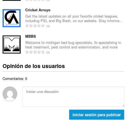
o
l
ú
t
d
m
Cricket Arroyo
o
e
e
Get the latest updates on all your favorite cricket leagues,
t
v
including PSL and Big Bash, on our website. Stay informe...
r
a
N
a
0
o
l
ú
l
t
d
m
MBBS
o
o
e
e
r
Welcome to michigan bed bug specialists, llc specializing in
t
v
heat treatment, pest control and extermination, and more
r
a
a
N
a
0
o
c
l
ú
l
t
i
d
m
o
Opinión de los usuarios
o
o
e
e
r
t
n
v
r
a
a
e
a
Comentarios: 0
o
c
l
s
l
t
i
d
:
o
o
o
e
r
t
n
v
a
a
e
a
c
l
s
l
i
d
:
Iniciar sesión para publicar
o
o
e
r
n
v