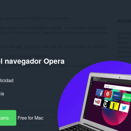
:
2
ine, we created the TipMine Web Extension.
Acerc
 are signed-in on the TipMine website. You can open TipMine by
. If you do not see an icon, open the extensions menu and click on
Descarg
Categor
Versión
ect the text, right click, and click on "Add selection to TipMine".
Tamaño
Última a
ick on "Add image to TipMine".
Licencia
el navegador Opera
Política
right click the page or the TipMine toolbar icon and click on "Add
Sitio de
Página d
licidad
Rela
ía
pera
Free for Mac