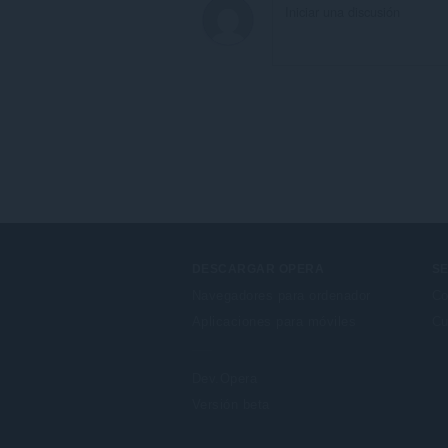
DESCARGAR OPERA
SE
Navegadores para ordenador
Co
Aplicaciones para móviles
Cu
Dev.Opera
Versión beta