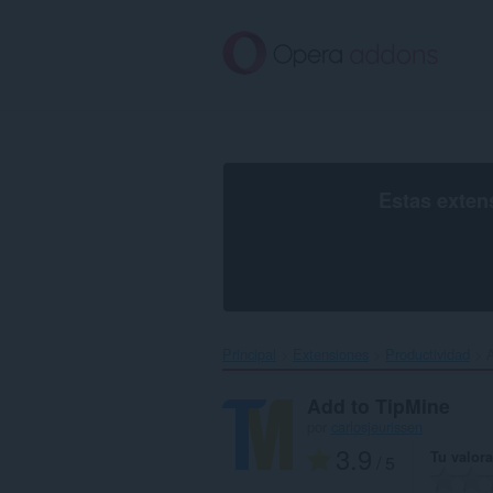
Ir
al
contenido
principal
Estas exten
Principal
Extensiones
Productividad
A
Add to TipMine
por
carlosjeurissen
3.9
Tu valor
/ 5