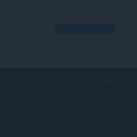
Iniciar sesión para publicar
RVICIOS
¿NECESITAS AYUDA?
mplementos
Ayuda y asistencia técnica
enta de Opera
Blogs de Opera
Foros de Opera