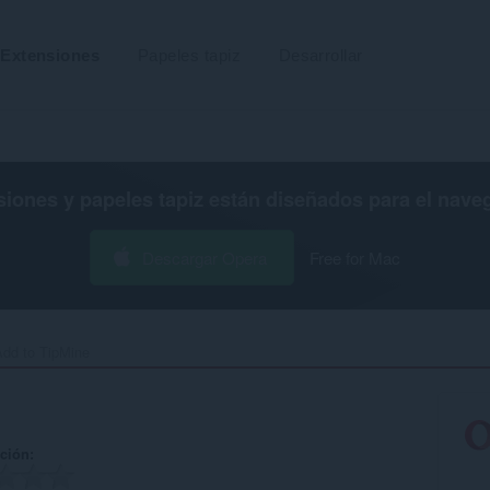
Extensiones
Papeles tapiz
Desarrollar
siones y papeles tapiz están diseñados para el
nave
Descargar Opera
Free for Mac
dd to TipMine‎
ación