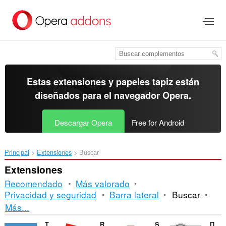
Ir
al
contenido
principal
Estas extensiones y papeles tapiz están
diseñados para el
navegador Opera
.
Descargar Opera
Free for Android
Principal
Extensiones
Buscar
Extensiones
Recomendado
Más valorado
Privacidad y seguridad
Barra lateral
Buscar
Orden
Más...
y
TinEye Reverse Image Search
RoSearcher
Search by Image
Поиск по картинке