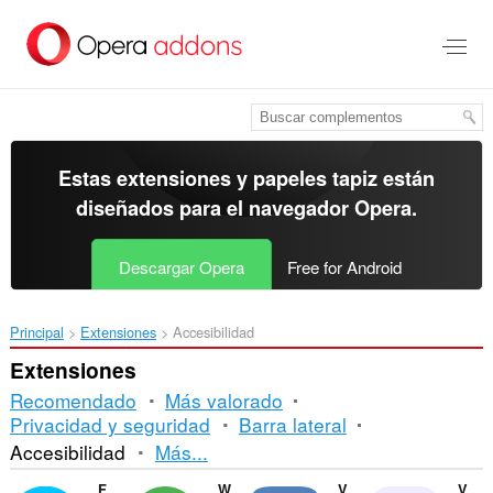
Ir
al
contenido
principal
Estas extensiones y papeles tapiz están
diseñados para el
navegador Opera
.
Descargar Opera
Free for Android
Principal
Extensiones
Accesibilidad
Extensiones
Recomendado
Más valorado
Privacidad y seguridad
Barra lateral
Orden
Accesibilidad
Más...
y
Facebook Messenger
WhatsApp
VKontakte
Volume Master