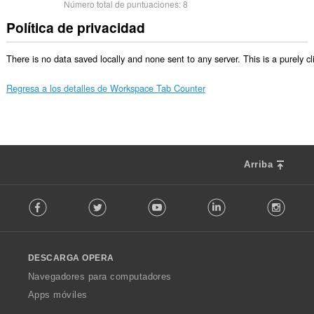
Número total de puntuaciones:
8
Política de privacidad
There is no data saved locally and none sent to any server. This is a purely cl
Regresa a los detalles de Workspace Tab Counter
Arriba
F
Facebook
Twitter
Youtube
LinkedIn
Instag
o
l
l
o
DESCARGA OPERA
w
O
Navegadores para computadores
p
Apps móviles
e