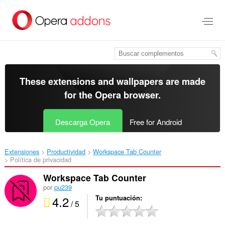
Saltar
al
contenido
principal
These extensions and wallpapers are made
for the
Opera browser
.
Descarga Opera
Free for Android
Extensiones
Productividad
Workspace Tab Counter‎
Política de privacidad
Workspace Tab Counter
por
pu239
4.2
Tu puntuación
/ 5