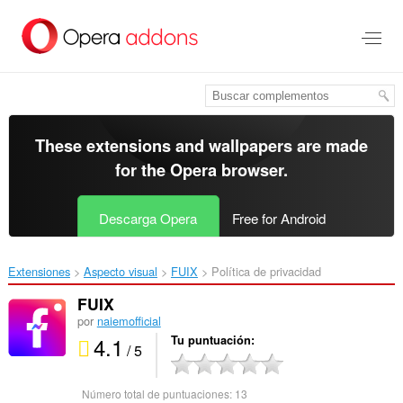
Saltar
al
contenido
principal
These extensions and wallpapers are made
for the
Opera browser
.
Descarga Opera
Free for Android
Extensiones
Aspecto visual
FUIX‎
Política de privacidad
FUIX
por
naiemofficial
4.1
Tu puntuación
/ 5
Número total de puntuaciones:
13