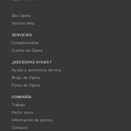
e
r
a
Dev.Opera
Versión beta
SERVICIOS
Complementos
Cuenta de Opera
¿NECESITAS AYUDA?
Ayuda y asistencia técnica
Blogs de Opera
Foros de Opera
COMPAÑÍA
Trabajo
Hazte socio
Información de prensa
Contacto