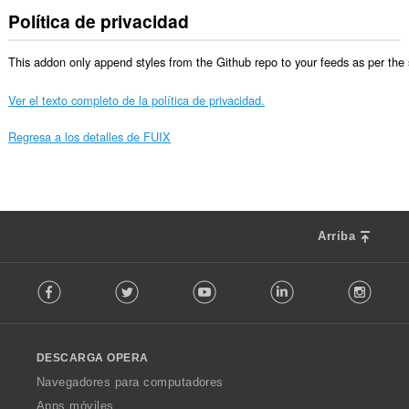
Política de privacidad
This addon only append styles from the Github repo to your feeds as per the s
Ver el texto completo de la política de privacidad.
Regresa a los detalles de FUIX
Arriba
F
Facebook
Twitter
Youtube
LinkedIn
Instag
o
l
l
o
DESCARGA OPERA
w
O
Navegadores para computadores
p
Apps móviles