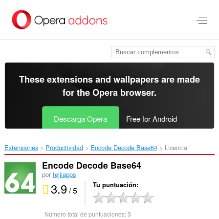
Saltar
al
contenido
principal
These extensions and wallpapers are made
for the
Opera browser
.
Descarga Opera
Free for Android
Extensiones
Productividad
Encode Decode Base64‎
Licencia
Encode Decode Base64
por
tejjiapps
3.9
Tu puntuación
/ 5
Número total de puntuaciones:
3