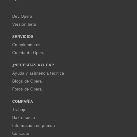
e
r
a
Dev.Opera
Versión beta
SERVICIOS
Complementos
Cuenta de Opera
¿NECESITAS AYUDA?
Ayuda y asistencia técnica
Blogs de Opera
Foros de Opera
COMPAÑÍA
Trabajo
Hazte socio
Información de prensa
Contacto