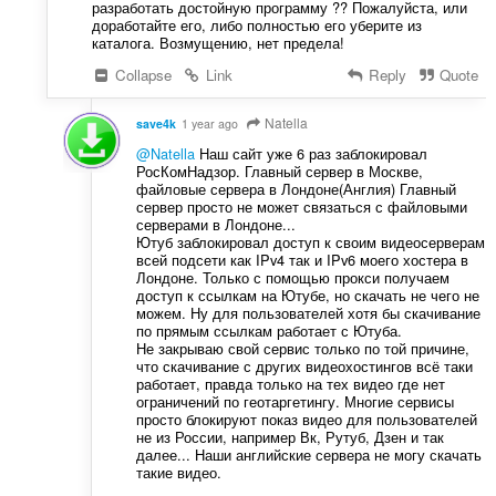
разработать достойную программу ?? Пожалуйста, или
доработайте его, либо полностью его уберите из
каталога. Возмущению, нет предела!
Collapse
Link
Reply
Quote
Natella
save4k
1 year ago
@Natella
Наш сайт уже 6 раз заблокировал
РосКомНадзор. Главный сервер в Москве,
файловые сервера в Лондоне(Англия) Главный
сервер просто не может связаться с файловыми
серверами в Лондоне...
Ютуб заблокировал доступ к своим видеосерверам
всей подсети как IPv4 так и IPv6 моего хостера в
Лондоне. Только с помощью прокси получаем
доступ к ссылкам на Ютубе, но скачать не чего не
можем. Ну для пользователей хотя бы скачивание
по прямым ссылкам работает с Ютуба.
Не закрываю свой сервис только по той причине,
что скачивание с других видеохостингов всё таки
работает, правда только на тех видео где нет
ограничений по геотаргетингу. Многие сервисы
просто блокируют показ видео для пользователей
не из России, например Вк, Рутуб, Дзен и так
далее... Наши английские сервера не могу скачать
такие видео.