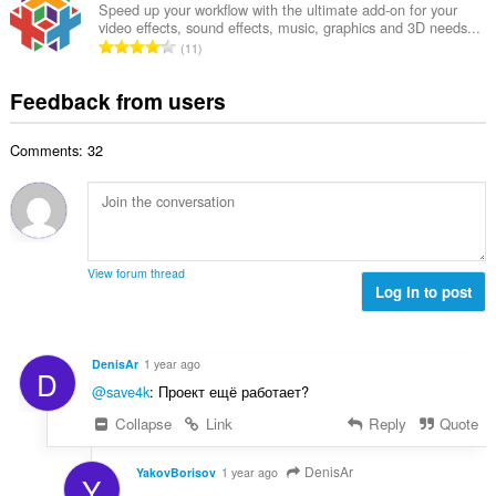
f
a
n
Speed up your workflow with the ultimate add-on for your
b
r
video effects, sound effects, music, graphics and 3D needs...
l
g
e
T
a
11
n
s
r
o
t
u
:
o
t
i
Feedback from users
m
f
a
n
b
r
l
g
e
a
Comments: 32
n
s
r
t
u
:
o
i
m
f
n
b
r
g
e
a
s
r
t
View forum thread
:
o
Log in to post
i
f
n
r
g
a
s
DenisAr
1 year ago
D
t
:
@save4k
: Проект ещё работает?
i
n
Collapse
Link
Reply
Quote
g
s
DenisAr
YakovBorisov
1 year ago
Y
: