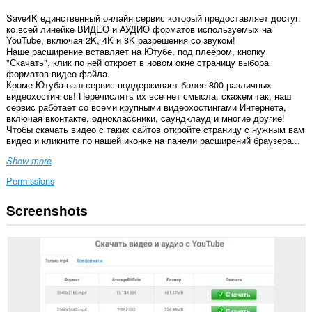
Save4K единственный онлайн сервис который предоставляет доступ
ко всей линейке ВИДЕО и АУДИО форматов используемых на
YouTube, включая 2K, 4K и 8K разрешения со звуком!
Наше расширение вставляет на Ютубе, под плеером, кнопку
"Скачать", клик по ней откроет в новом окне страницу выбора
форматов видео файла.
Кроме Ютуба наш сервис поддерживает более 800 различных
видеохостингов! Перечислять их все нет смысла, скажем так, наш
сервис работает со всеми крупными видеохостингами Интернета,
включая вконтакте, одноклассники, саундклауд и многие другие!
Чтобы скачать видео с таких сайтов откройте страницу с нужным вам
видео и кликните по нашей иконке на панели расширений браузера...
Show more
Permissions
Screenshots
This
extension
can
access
your
data
on
some
websites.