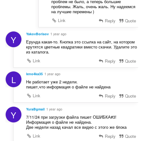
проблем не было, а теперь большие
проблемы. Жаль, очень жаль. Ну надеемся
на лучшие перемены )
Link
Reply
Quote
YakovBorisov
1 year ago
Y
Ерунда какая-то. Кнопка это ссылка на сайт, на котором
крутятся цветные квадратики вместо скачки. Удалите это
из каталога.
Link
Reply
Quote
leno4ka35
1 year ago
L
Не работает уже 2 недели.
пишет,что информация о файле не найдена
Link
Reply
Quote
YuraBgmail
1 year ago
Y
7/11/24 при загрузки файла пишет ОШИБКА#3!
Информация о файле не найдена.
Две недели назад качал все видео с этого же блока
Link
Reply
Quote