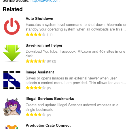
Service website
http://save4k.com/
Related
Auto Shutdown
Executes a system-level command to shut down, hibernate or
standby your operating system when all downloads are finis...
T
11
o
t
SaveFrom.net helper
a
Download YouTube, Facebook, VK.com and 40+ sites in one
click.
l
T
8192
n
o
u
t
Image Assistant
m
a
Saves or opens images in an external viewer when user
b
selects a context menu item provided. This allows for zoom...
l
e
T
2
n
r
o
u
o
t
Illegal Services Bookmarks
m
f
a
Create and update Illegal Services indexed websites in a
b
r
single bookmark.
l
e
T
a
2
n
r
o
t
u
o
t
ProductionCrate Connect
i
m