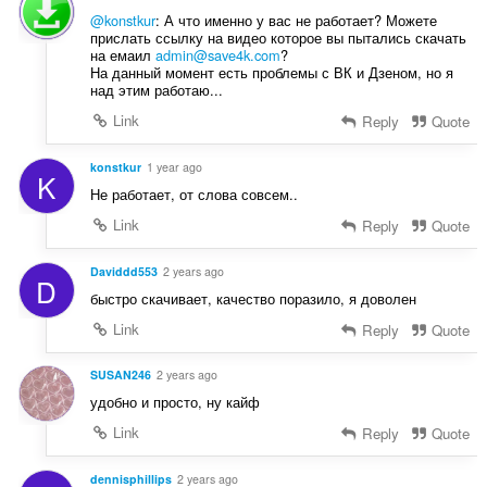
@konstkur
: А что именно у вас не работает? Можете
прислать ссылку на видео которое вы пытались скачать
на емаил
admin@save4k.com
?
На данный момент есть проблемы с ВК и Дзеном, но я
над этим работаю...
Link
Reply
Quote
konstkur
1 year ago
K
Не работает, от слова совсем..
Link
Reply
Quote
Daviddd553
2 years ago
D
быстро скачивает, качество поразило, я доволен
Link
Reply
Quote
SUSAN246
2 years ago
удобно и просто, ну кайф
Link
Reply
Quote
dennisphillips
2 years ago