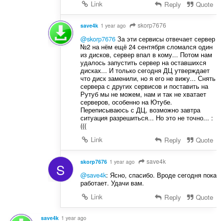
Link
Reply
Quote
skorp7676
save4k
1 year ago
@skorp7676
За эти сервисы отвечает сервер
№2 на нём ещё 24 сентября сломался один
из дисков, сервер впал в кому... Потом нам
удалось запустить сервер на оставшихся
дисках... И только сегодня ДЦ утверждает
что диск заменили, но я его не вижу... Снять
сервера с других сервисов и поставить на
Рутуб мы не можем, нам и так не хватает
серверов, особенно на Ютубе.
Переписываюсь с ДЦ, возможно завтра
ситуация разрешиться... Но это не точно... :
(((
Link
Reply
Quote
save4k
skorp7676
1 year ago
S
@save4k
: Ясно, спасибо. Вроде сегодня пока
работает. Удачи вам.
Link
Reply
Quote
save4k
1 year ago