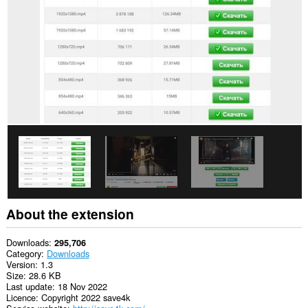
This
extension
can
access
your
tabs
and
browsing
activity.
About the extension
Downloads
295,706
Category
Downloads
Version
1.3
Size
28.6 KB
Last update
18 Nov 2022
Licence
Copyright 2022 save4k