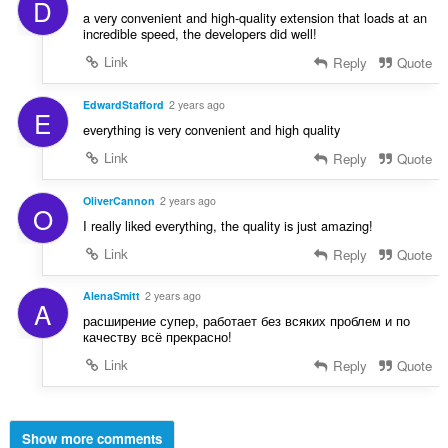
D
a very convenient and high-quality extension that loads at an
incredible speed, the developers did well!
Link
Reply
Quote
EdwardStafford
2 years ago
E
everything is very convenient and high quality
Link
Reply
Quote
OliverCannon
2 years ago
O
I really liked everything, the quality is just amazing!
Link
Reply
Quote
AlenaSmitt
2 years ago
A
расширение супер, работает без всяких проблем и по
качеству всё прекрасно!
Link
Reply
Quote
Show more comments