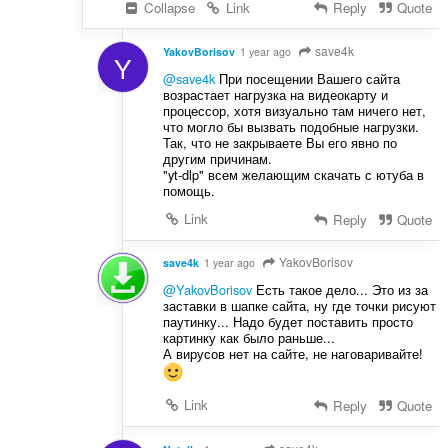
Collapse
Link
Reply
Quote
save4k
YakovBorisov
1 year ago
Y
@save4k
При посещении Вашего сайта
возрастает нагрузка на видеокарту и
процессор, хотя визуально там ничего нет,
что могло бы вызвать подобные нагрузки.
Так, что не закрываете Вы его явно по
другим причинам.
"yt-dlp" всем желающим скачать с ютуба в
помощь.
Link
Reply
Quote
YakovBorisov
save4k
1 year ago
@YakovBorisov
Есть такое дело... Это из за
заставки в шапке сайта, ну где точки рисуют
паутинку... Надо будет поставить просто
картинку как было раньше...
А вирусов нет на сайте, не наговаривайте!
Link
Reply
Quote