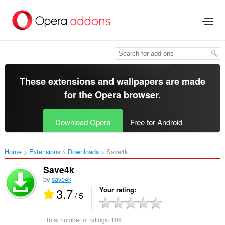
Skip
to
main
content
These extensions and wallpapers are made
for the
Opera browser
.
Download Opera
Free for Android
Home
Extensions
Downloads
Save4k‎
Save4k
by
save4k
3.7
Your rating
/ 5
Total number of ratings:
106