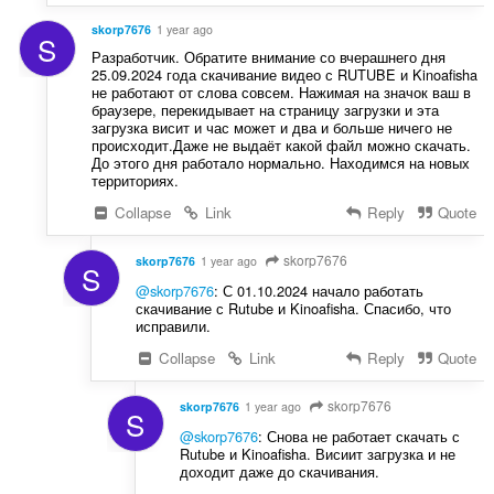
skorp7676
1 year ago
S
Разработчик. Обратите внимание со вчерашнего дня
25.09.2024 года скачивание видео с RUTUBE и Kinoafisha
не работают от слова совсем. Нажимая на значок ваш в
браузере, перекидывает на страницу загрузки и эта
загрузка висит и час может и два и больше ничего не
происходит.Даже не выдаёт какой файл можно скачать.
До этого дня работало нормально. Находимся на новых
территориях.
Collapse
Link
Reply
Quote
skorp7676
skorp7676
1 year ago
S
@skorp7676
: С 01.10.2024 начало работать
скачивание с Rutube и Kinoafisha. Спасибо, что
исправили.
Collapse
Link
Reply
Quote
skorp7676
skorp7676
1 year ago
S
@skorp7676
: Снова не работает скачать с
Rutube и Kinoafisha. Висиит загрузка и не
доходит даже до скачивания.