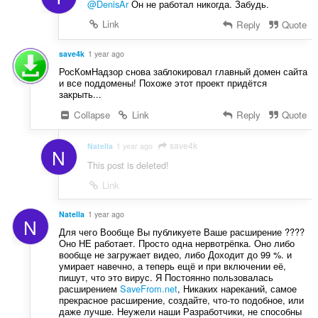
@DenisAr
Он не работал никогда. Забудь.
Link
Reply
Quote
save4k
1 year ago
РосКомНадзор снова заблокировал главный домен сайта
и все поддомены! Похоже этот проект придётся
закрыть...
Collapse
Link
Reply
Quote
save4k
Natella
1 year ago
N
This post is deleted!
Link
Natella
1 year ago
N
Для чего Вообще Вы публикуете Ваше расширение ????
Оно НЕ работает. Просто одна нервотрёпка. Оно либо
вообще не загружает видео, либо Доходит до 99 %. и
умирает навечно, а теперь ещё и при включении её,
пишут, что это вирус. Я Постоянно пользовалась
расширением
SaveFrom.net
, Никаких нареканий, самое
прекрасное расширение, создайте, что-то подобное, или
даже лучше. Неужели наши Разработчики, не способны