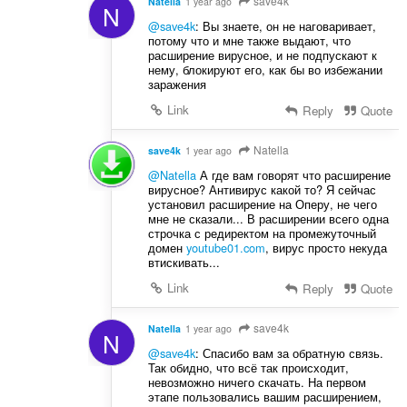
save4k
Natella
1 year ago
N
@save4k
: Вы знаете, он не наговаривает,
потому что и мне также выдают, что
расширение вирусное, и не подпускают к
нему, блокируют его, как бы во избежании
заражения
Link
Reply
Quote
Natella
save4k
1 year ago
@Natella
А где вам говорят что расширение
вирусное? Антивирус какой то? Я сейчас
установил расширение на Оперу, не чего
мне не сказали... В расширении всего одна
строчка с редиректом на промежуточный
домен
youtube01.com
, вирус просто некуда
втискивать...
Link
Reply
Quote
save4k
Natella
1 year ago
N
@save4k
: Спасибо вам за обратную связь.
Так обидно, что всё так происходит,
невозможно ничего скачать. На первом
этапе пользовались вашим расширением,