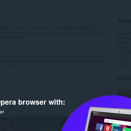
Abou
’achats sur Internet. Les sites de e-commerce poussent donc
sent leur lot d’arnaques. C’est là qu’intervient FranceVerif, un
Downlo
uit et rapide.
Categor
Version
Size
1.
Last up
ser des achats en ligne en toute sécurité. Il scanne en quelques
Licence
vis. Lorsque l’internaute navigue sur le net, il peut ainsi à tout
Privacy 
un seul clic...
Service 
Rela
pera browser with:
ker