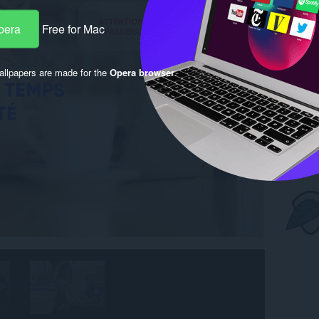
pera
Free for Mac
llpapers are made for the
Opera browser
.