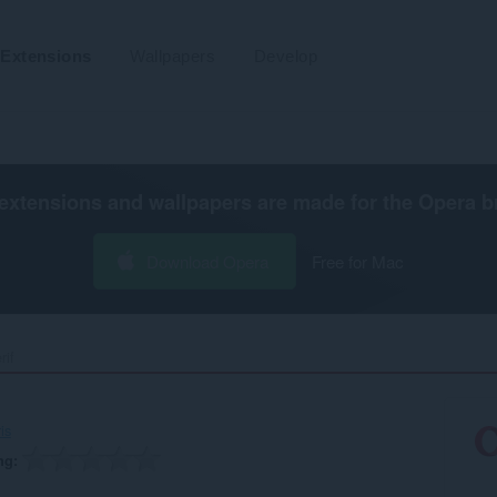
Extensions
Wallpapers
Develop
extensions and wallpapers are made for the
Opera b
Download Opera
Free for Mac
if‎
is
ng