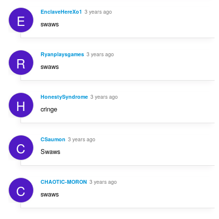
EnclaveHereXo1
3 years ago
E
swaws
Ryanplaysgames
3 years ago
R
swaws
HonestySyndrome
3 years ago
H
cringe
CSaumon
3 years ago
C
Swaws
CHAOTIC-MORON
3 years ago
C
swaws