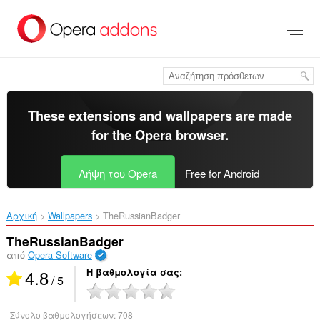
Μετάβαση
στο
κύριο
περιεχόμενο
These extensions and wallpapers are made
for the
Opera browser
.
Λήψη του Opera
Free for Android
Αρχική
Wallpapers
TheRussianBadger‎
TheRussianBadger
από
Opera Software
4.8
Η βαθμολογία σας
/ 5
Σύνολο βαθμολογήσεων:
708