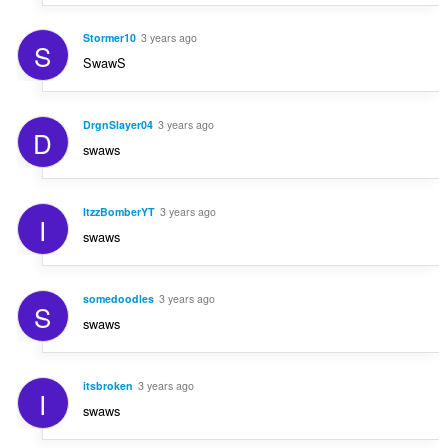
Stormer10
3 years ago
S
SwawS
DrgnSlayer04
3 years ago
D
swaws
ItzzBomberYT
3 years ago
I
swaws
somedoodles
3 years ago
S
swaws
itsbroken
3 years ago
I
swaws