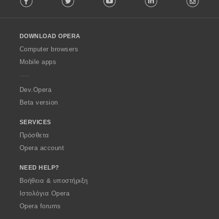
l
l
o
DOWNLOAD OPERA
w
O
Computer browsers
p
Mobile apps
e
r
a
Dev.Opera
Beta version
SERVICES
Πρόσθετα
Opera account
NEED HELP?
Βοήθεια & υποστήριξη
Ιστολόγια Opera
Opera forums