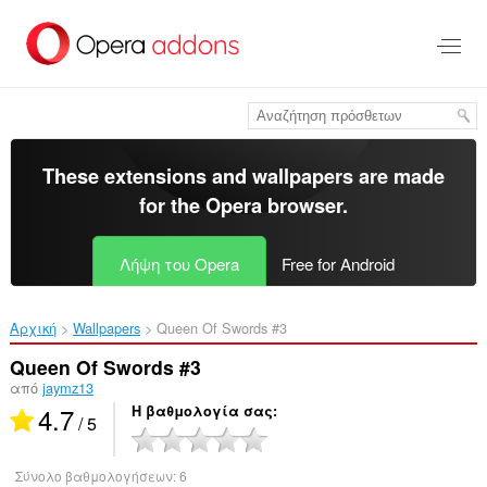
Μετάβαση
στο
κύριο
περιεχόμενο
These extensions and wallpapers are made
for the
Opera browser
.
Λήψη του Opera
Free for Android
Αρχική
Wallpapers
Queen Of Swords #3‎
Queen Of Swords #3
από
jaymz13
4.7
Η βαθμολογία σας
/ 5
Σύνολο βαθμολογήσεων:
6