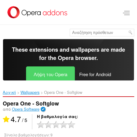
Μετάβαση
στο
κύριο
περιεχόμενο
These extensions and wallpapers are made
for the
Opera browser
.
Λήψη του Opera
Free for Android
Αρχική
Wallpapers
Opera One - Softglow‎
Opera One - Softglow
από
Opera Software
4.7
Η βαθμολογία σας
/ 5
Σύνολο βαθμολογήσεων:
9