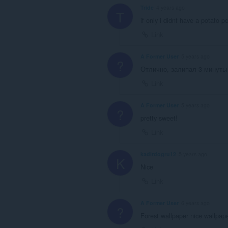
Tride
4 years ago
T
if only i didnt have a potato pc
Link
A Former User
5 years ago
?
Отлично, залипал 3 минуты 
Link
A Former User
5 years ago
?
pretty sweet!
Link
kadirdogru12
5 years ago
K
Nice
Link
A Former User
6 years ago
?
Forest wallpaper nice wallpap