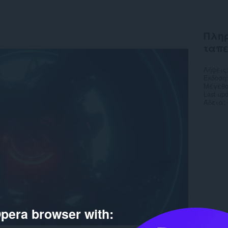
Πληρ
ταπ
Λήψεις
Έκδοση
Μέγεθο
Last up
Άδεια
pera browser with: