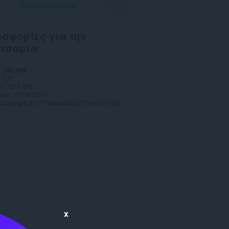
Λήψη του Opera
οφορίες για την
ετσαρία
185.426
1.0
ς
12,6 MB
date
07/04/2017
Copyright 2017 93ecb4af-c297-4a70-8f68-a9982c54bc13
x