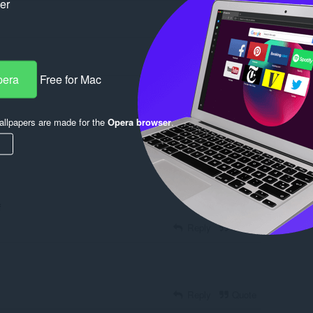
ker
pera
Free for Mac
llpapers are made for the
Opera browser
.
Log in to post
f
Reply
Quote
Reply
Quote