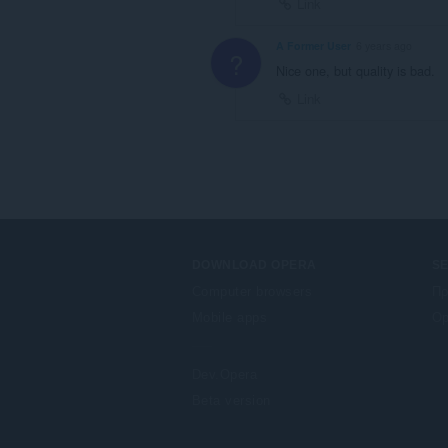
Link
A Former User
6 years ago
?
Nice one, but quality is bad.
Link
DOWNLOAD OPERA
S
Computer browsers
Πρ
Mobile apps
Op
Dev.Opera
Beta version