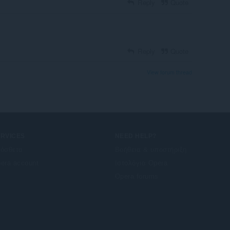
Reply
Quote
Reply
Quote
View forum thread
ERVICES
NEED HELP?
όσθετα
Βοήθεια & υποστήριξη
era account
Ιστολόγια Opera
Opera forums