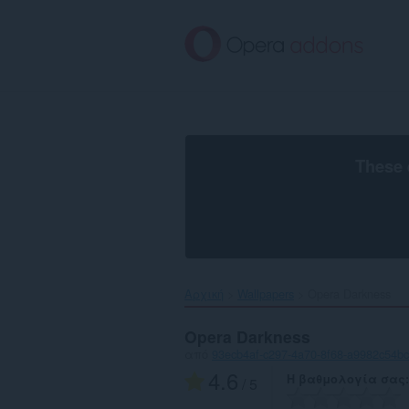
Μετάβαση
στο
κύριο
περιεχόμενο
These 
Αρχική
Wallpapers
Opera Darkness‎
Opera Darkness
από
93ecb4af-c297-4a70-8f68-a9982c54b
4.6
Η βαθμολογία σας
/ 5