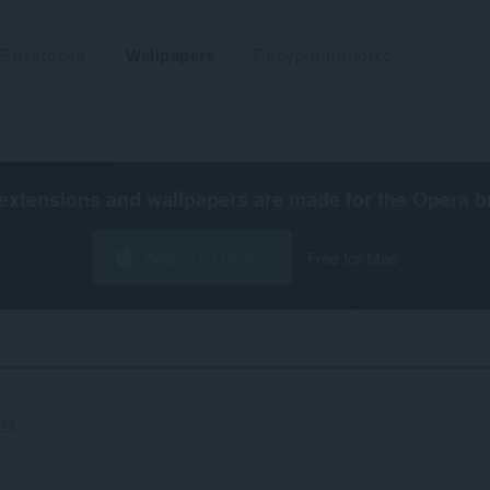
Επεκτάσεις
Wallpapers
Προγραμματιστές
extensions and wallpapers are made for the
Opera b
Λήψη του Opera
Free for Mac
c13