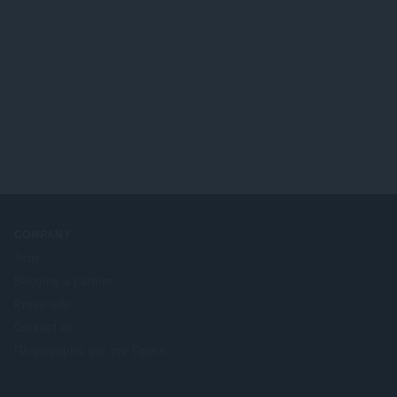
COMPANY
Jobs
Become a partner
Press info
Contact us
Πληροφορίες για την Opera