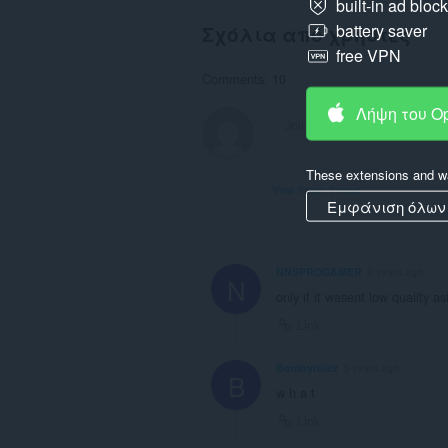
built-in ad bloc
battery saver
Σχόλια από χρήστες
free VPN
Comments: 10
Λήψη του O
These extensions and wa
View forum thread
Εμφάνιση όλων
NNSPROGAMER
2 years ago
N
only if it wasent low quality as
Link
Bombyrulez
3 years ago
B
w h a t
Link