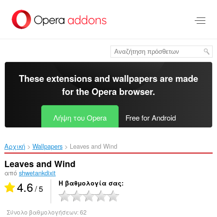
Μετάβαση
στο
κύριο
περιεχόμενο
These extensions and wallpapers are made
for the
Opera browser
.
Λήψη του Opera
Free for Android
Αρχική
Wallpapers
Leaves and Wind‎
Leaves and Wind
από
shwetankdixit
4.6
Η βαθμολογία σας
/ 5
Σύνολο βαθμολογήσεων:
62