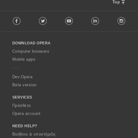
Top
F
Facebook
Twitter
Youtube
LinkedIn
Instag
o
l
l
o
DOWNLOAD OPERA
w
O
Computer browsers
p
Mobile apps
e
r
a
Dev.Opera
Beta version
SERVICES
Πρόσθετα
Opera account
NEED HELP?
Βοήθεια & υποστήριξη