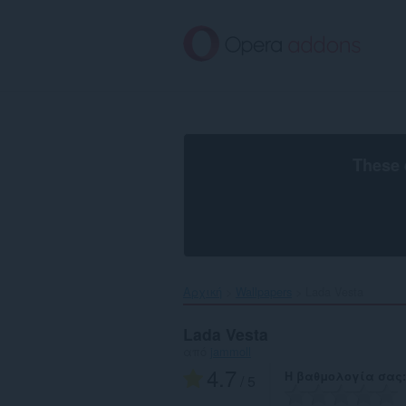
Μετάβαση
στο
κύριο
περιεχόμενο
These 
Αρχική
Wallpapers
Lada Vesta‎
Lada Vesta
από
jammoll
4.7
Η βαθμολογία σας
/ 5