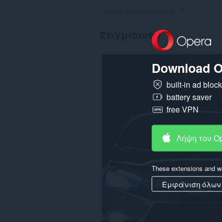
Σύνολο βαθμολογήσεων:
10
Στιγμιότυπο
Download O
built-in ad bloc
battery saver
free VPN
Λήψη του O
These extensions and wa
Εμφάνιση όλων