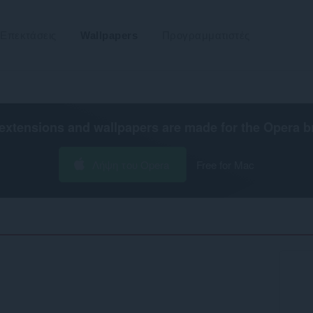
Επεκτάσεις
Wallpapers
Προγραμματιστές
extensions and wallpapers are made for the
Opera b
Λήψη του Opera
Free for Mac