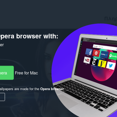
Πληρ
ταπ
pera browser with:
Λήψεις
Έκδοση
Μέγεθο
ker
Last up
Άδεια
pera
Free for Mac
llpapers are made for the
Opera browser
.