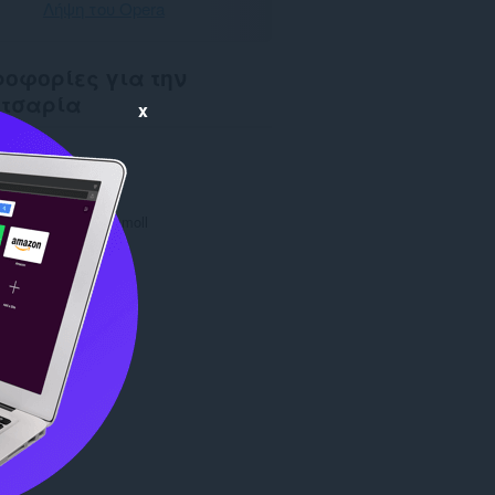
Λήψη του Opera
οφορίες για την
ετσαρία
x
6.451
1.0
ς
283,1 KB
date
01/12/2015
Copyright 2015 jammoll