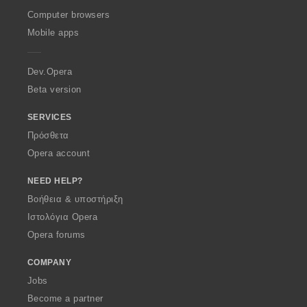
O
Computer browsers
p
Mobile apps
e
r
a
Dev.Opera
Beta version
SERVICES
Πρόσθετα
Opera account
NEED HELP?
Βοήθεια & υποστήριξη
Ιστολόγια Opera
Opera forums
COMPANY
Jobs
Become a partner