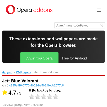
Μετάβαση
στο
κύριο
περιεχόμενο
These extensions and wallpapers are made
for the
Opera browser
.
Λήψη του Opera
Free for Android
Αρχική
Wallpapers
Jett Blue Valorant‎
Jett Blue Valorant
από
c335e1f6-6776-4b62-9a5f-24fecb2577c8
4.7
Η βαθμολογία σας
/ 5
Σύνολο βαθμολογήσεων:
59