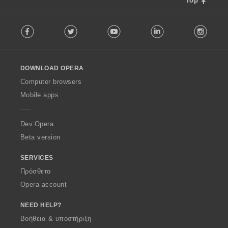
Top
F
Facebook
Twitter
Youtube
LinkedIn
Instag
o
l
l
o
DOWNLOAD OPERA
w
O
Computer browsers
p
Mobile apps
e
r
a
Dev.Opera
Beta version
SERVICES
Πρόσθετα
Opera account
NEED HELP?
Βοήθεια & υποστήριξη