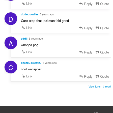
Link
Reply
Quote
dudedoodles
3 years ago
D
Can't stop that jackmanifold grind
Link
Reply
Quote
addii
3 years ago
A
whoppa pog
Link
Reply
Quote
chezdude69420
3 years ago
C
cool wallapper
Link
Reply
Quote
View forum thread