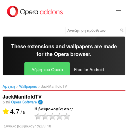
Μετάβαση
στο
κύριο
περιεχόμενο
These extensions and wallpapers are made
for the
Opera browser
.
Λήψη του Opera
Free for Android
Αρχική
Wallpapers
JackManifoldTV‎
JackManifoldTV
από
Opera Software
4.7
Η βαθμολογία σας
/ 5
Σύνολο βαθμολογήσεων:
18