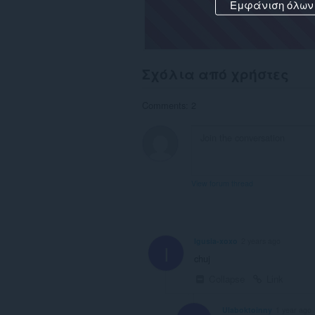
Εμφάνιση όλων
Σχόλια από χρήστες
Comments: 2
View forum thread
Igusia-xoxo
2 years ago
I
chuj
Collapse
Link
Ulaboktoinny
1 year ago