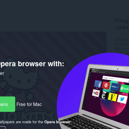
Πληρ
ταπ
Λήψεις
Έκδοση
Μέγεθο
Last up
Άδεια
pera browser with:
ker
pera
Free for Mac
llpapers are made for the
Opera browser
.