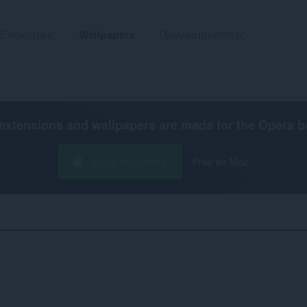
Επεκτάσεις
Wallpapers
Προγραμματιστές
extensions and wallpapers are made for the
Opera b
Λήψη του Opera
Free for Mac