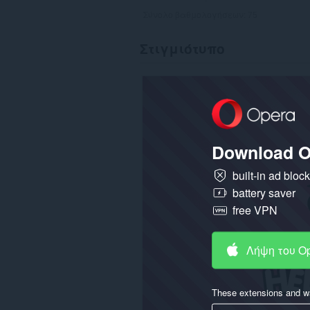
Σύνολο βαθμολογήσεων:
75
Στιγμιότυπο
Download O
built-in ad bloc
battery saver
free VPN
Λήψη του O
These extensions and wa