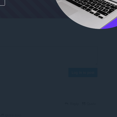
Log in to post
Reply
Quote
Igusia-xoxo