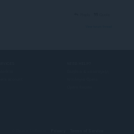
Reply
Quote
View forum thread
ERVICES
NEED HELP?
όσθετα
Βοήθεια & υποστήριξη
era account
Ιστολόγια Opera
Opera forums
© Opera Software
Privacy
Terms of Service