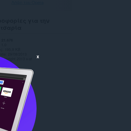
Λήψη του Opera
οφορίες για την
ετσαρία
21.676
1.0
ς
195,8 KB
date
29/08/2013
x
Copyright 2013 x-at