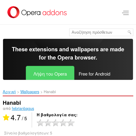
Μετάβαση
στο
κύριο
περιεχόμενο
These extensions and wallpapers are made
for the
Opera browser
.
Λήψη του Opera
Free for Android
Αρχική
Wallpapers
Hanabi‎
Hanabi
από
febrianbagus
4.7
Η βαθμολογία σας
/ 5
Σύνολο βαθμολογήσεων:
5