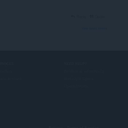
Reply
Quote
View forum thread
ERVICES
NEED HELP?
όσθετα
Βοήθεια & υποστήριξη
era account
Ιστολόγια Opera
Opera forums
© Opera Software
Privacy
Terms of Service