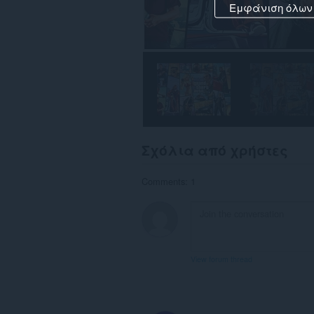
Εμφάνιση όλων
Σχόλια από χρήστες
Comments: 1
View forum thread