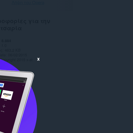
Λήψη του Opera
οφορίες για την
ετσαρία
6.884
1.0
ς
463,2 KB
date
06/02/2015
x
Copyright 2015 x-at