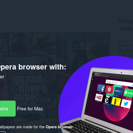
Πληρ
ταπ
Λήψεις
Έκδοση
Μέγεθο
Last up
Άδεια
pera browser with:
ker
pera
Free for Mac
llpapers are made for the
Opera browser
.