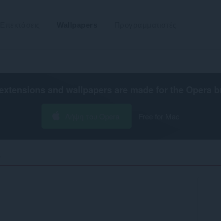
Επεκτάσεις
Wallpapers
Προγραμματιστές
extensions and wallpapers are made for the
Opera b
Λήψη του Opera
Free for Mac
‎