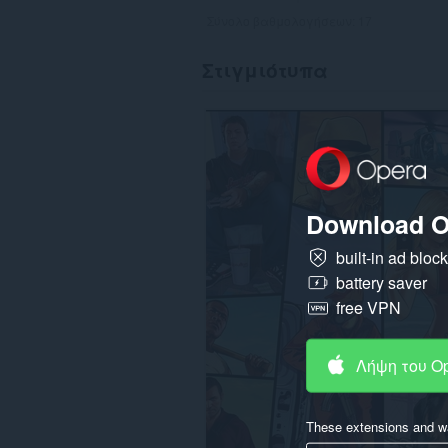
Σύνολο βαθμολογήσεων:
17
Στιγμιότυπα
Download O
built-in ad bloc
battery saver
free VPN
Λήψη του O
These extensions and wa