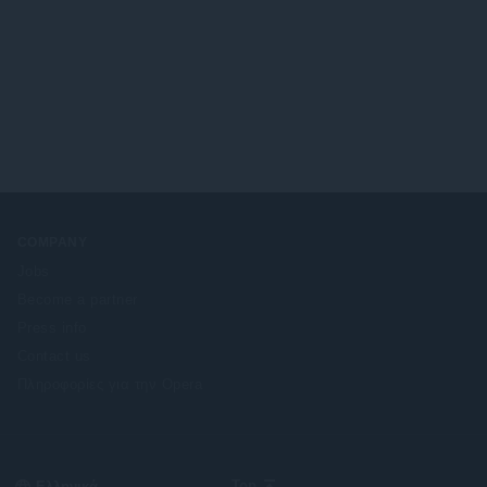
COMPANY
Jobs
Become a partner
Press info
Contact us
Πληροφορίες για την Opera
Select
Top