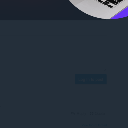
Log in to post
.
Reply
Quote
View forum thread