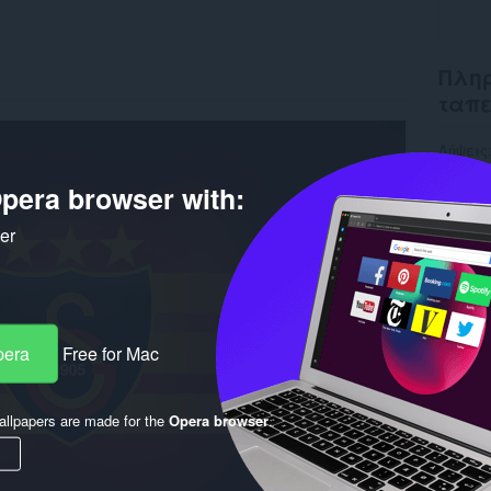
Πληρ
ταπ
Λήψεις
Έκδοση
Μέγεθο
pera browser with:
Last up
Άδεια
ker
pera
Free for Mac
llpapers are made for the
Opera browser
.