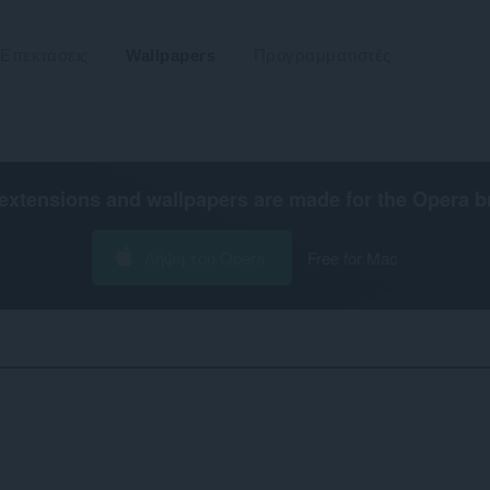
Επεκτάσεις
Wallpapers
Προγραμματιστές
extensions and wallpapers are made for the
Opera b
Λήψη του Opera
Free for Mac