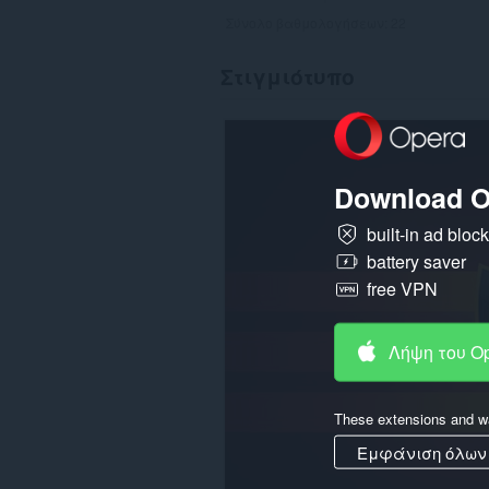
Σύνολο βαθμολογήσεων:
22
Στιγμιότυπο
Download O
built-in ad bloc
battery saver
free VPN
Λήψη του O
These extensions and wa
Εμφάνιση όλων