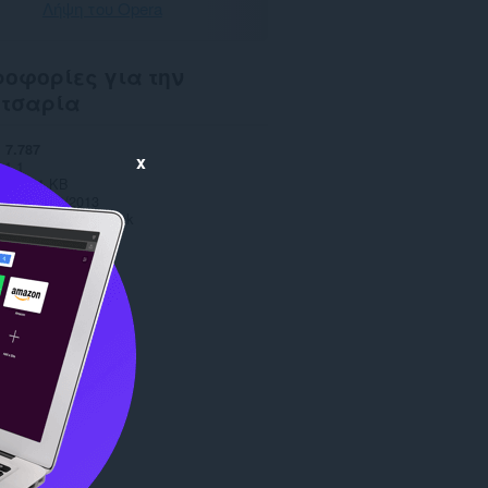
Λήψη του Opera
οφορίες για την
ετσαρία
7.787
x
1.1
ς
70,1 KB
date
10/10/2013
Copyright 2013 zahek