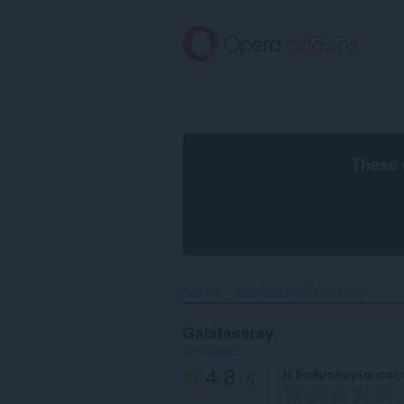
Μετάβαση
στο
κύριο
περιεχόμενο
These 
Αρχική
Wallpapers
Galatasaray‎
Galatasaray
από
zahek
4.8
Η βαθμολογία σας
/ 5