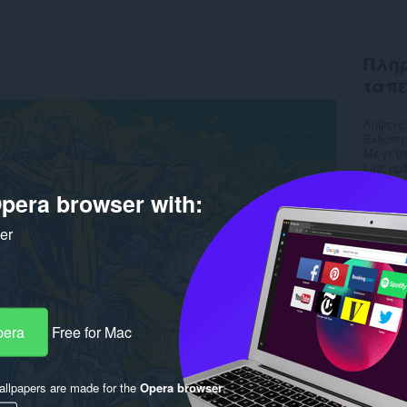
Πληρ
ταπ
Λήψεις
Έκδοση
Μέγεθο
Last up
Άδεια
pera browser with:
ker
pera
Free for Mac
llpapers are made for the
Opera browser
.