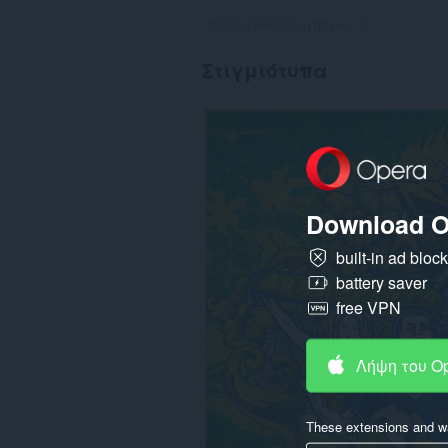
Σύνολο βαθμολογήσεων:
5
Στιγμιότυπα
Download O
built-in ad bloc
battery saver
free VPN
Λήψη του O
These extensions and wa