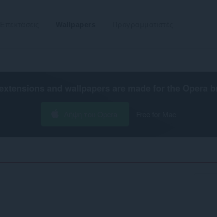
Επεκτάσεις
Wallpapers
Προγραμματιστές
extensions and wallpapers are made for the
Opera b
Λήψη του Opera
Free for Mac