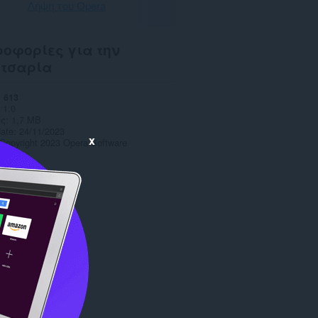
Λήψη του Opera
οφορίες για την
ετσαρία
613
1.0
ς
1,7 MB
date
24/11/2023
x
Copyright 2023 Opera Software