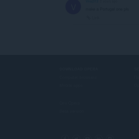
Viraj312
2 years ago
V
make a Portugal one pls
Link
DOWNLOAD OPERA
S
Computer browsers
Πρ
Mobile apps
Op
Dev.Opera
Beta version
F
o
Facebook
Twitter
Youtube
LinkedIn
Instagram