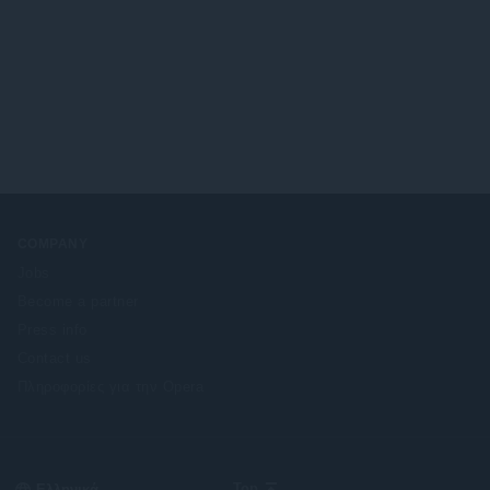
COMPANY
Jobs
Become a partner
Press info
Contact us
Πληροφορίες για την Opera
Select
Top