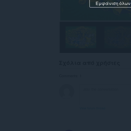
Εμφάνιση όλων
Σχόλια από χρήστες
Comments: 1
View forum thread