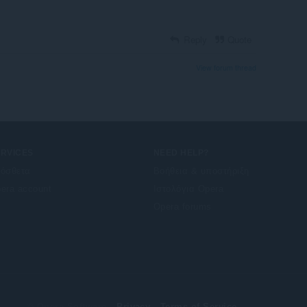
Reply
Quote
View forum thread
ERVICES
NEED HELP?
όσθετα
Βοήθεια & υποστήριξη
era account
Ιστολόγια Opera
Opera forums
© Opera Software
Privacy
Terms of Service