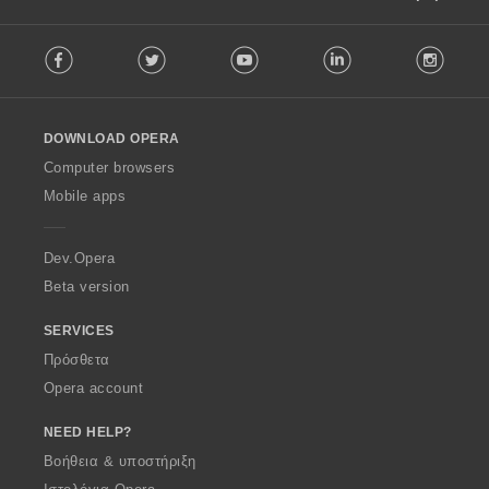
F
Facebook
Twitter
Youtube
LinkedIn
Instag
o
l
l
o
DOWNLOAD OPERA
w
O
Computer browsers
p
Mobile apps
e
r
a
Dev.Opera
Beta version
SERVICES
Πρόσθετα
Opera account
NEED HELP?
Βοήθεια & υποστήριξη