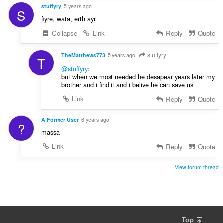
stuffyry
5 years ago
S
fiyre, wata, erth ayr
Collapse
Link
Reply
Quote
stuffyry
TheMatthews773
5 years ago
T
@stuffyry
:
but when we most needed he desapear years later my
brother and i find it and i belive he can save us
Link
Reply
Quote
A Former User
6 years ago
?
massa
Link
Reply
Quote
View forum thread
Top