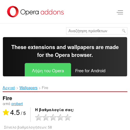
Μετάβαση
στο
κύριο
περιεχόμενο
These extensions and wallpapers are made
for the
Opera browser
.
Λήψη του Opera
Free for Android
Αρχική
Wallpapers
Fire‎
Fire
από
orobert
4.5
Η βαθμολογία σας
/ 5
Σύνολο βαθμολογήσεων:
58