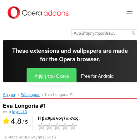
Μετάβαση
στο
κύριο
περιεχόμενο
These extensions and wallpapers are made
for the
Opera browser
.
Λήψη του Opera
Free for Android
Αρχική
Wallpapers
Eva Longoria #1‎
Eva Longoria #1
από
jaymz13
4.8
Η βαθμολογία σας
/ 5
Σύνολο βαθμολογήσεων:
15