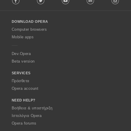
l
l
o
DOWNLOAD OPERA
w
O
Computer browsers
p
Mobile apps
e
r
a
Dev.Opera
Beta version
SERVICES
Πρόσθετα
Opera account
NEED HELP?
Βοήθεια & υποστήριξη
Ιστολόγια Opera
Opera forums