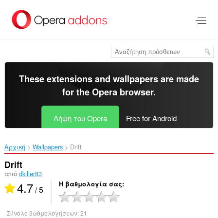
Μετάβαση
στο
κύριο
περιεχόμενο
These extensions and wallpapers are made
for the
Opera browser
.
Λήψη του Opera
Free for Android
Αρχική
Wallpapers
Drift‎
Drift
από
dkiller83
4.7
Η βαθμολογία σας
/ 5
Σύνολο βαθμολογήσεων:
21