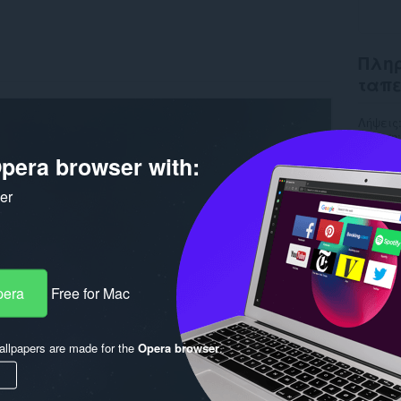
Πληρ
ταπ
Λήψεις
Έκδοση
Μέγεθο
pera browser with:
Last up
Άδεια
ker
pera
Free for Mac
llpapers are made for the
Opera browser
.