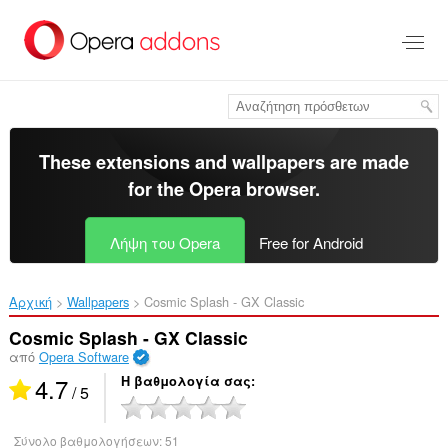
Μετάβαση
στο
κύριο
περιεχόμενο
These extensions and wallpapers are made
for the
Opera browser
.
Λήψη του Opera
Free for Android
Αρχική
Wallpapers
Cosmic Splash - GX Classic‎
Cosmic Splash - GX Classic
από
Opera Software
4.7
Η βαθμολογία σας
/ 5
Σύνολο βαθμολογήσεων:
51