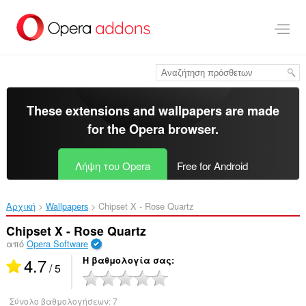
Μετάβαση
στο
κύριο
περιεχόμενο
These extensions and wallpapers are made
for the
Opera browser
.
Λήψη του Opera
Free for Android
Αρχική
Wallpapers
Chipset X - Rose Quartz‎
Chipset X - Rose Quartz
από
Opera Software
4.7
Η βαθμολογία σας
/ 5
Σύνολο βαθμολογήσεων:
7