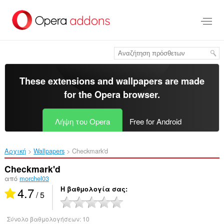
Μετάβαση
στο
κύριο
περιεχόμενο
These extensions and wallpapers are made
for the
Opera browser
.
Λήψη του Opera
Free for Android
Αρχική
Wallpapers
Checkmark'd‎
Checkmark'd
από
morchel03
4.7
Η βαθμολογία σας
/ 5
Σύνολο βαθμολογήσεων:
10